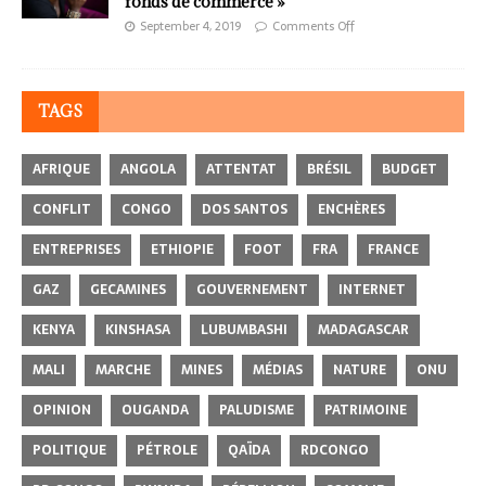
fonds de commerce »
September 4, 2019
Comments Off
TAGS
AFRIQUE
ANGOLA
ATTENTAT
BRÉSIL
BUDGET
CONFLIT
CONGO
DOS SANTOS
ENCHÈRES
ENTREPRISES
ETHIOPIE
FOOT
FRA
FRANCE
GAZ
GECAMINES
GOUVERNEMENT
INTERNET
KENYA
KINSHASA
LUBUMBASHI
MADAGASCAR
MALI
MARCHE
MINES
MÉDIAS
NATURE
ONU
OPINION
OUGANDA
PALUDISME
PATRIMOINE
POLITIQUE
PÉTROLE
QAÏDA
RDCONGO