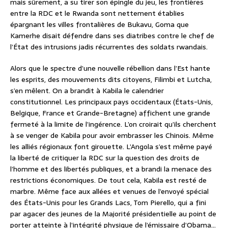
mais sûrement, a su tirer son épingle du jeu, les frontières
entre la RDC et le Rwanda sont nettement établies
épargnant les villes frontalières de Bukavu, Goma que
Kamerhe disait défendre dans ses diatribes contre le chef de
l’État des intrusions jadis récurrentes des soldats rwandais.
Alors que le spectre d’une nouvelle rébellion dans l’Est hante
les esprits, des mouvements dits citoyens, Filimbi et Lutcha,
s’en mêlent. On a brandit à Kabila le calendrier
constitutionnel. Les principaux pays occidentaux (États-Unis,
Belgique, France et Grande-Bretagne) affichent une grande
fermeté à la limite de l’ingérence. L’on croirait qu’ils cherchent
à se venger de Kabila pour avoir embrasser les Chinois. Même
les alliés régionaux font girouette. L’Angola s’est même payé
la liberté de critiquer la RDC sur la question des droits de
l’homme et des libertés publiques, et a brandi la menace des
restrictions économiques. De tout cela, Kabila est resté de
marbre. Même face aux allées et venues de l’envoyé spécial
des États-Unis pour les Grands Lacs, Tom Pierello, qui a fini
par agacer des jeunes de la Majorité présidentielle au point de
porter atteinte à l’intégrité physique de l’émissaire d’Obama…