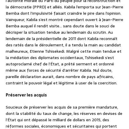
l’autorité morale du Parti du peuple pour la reconstruction et
la démocratie (PPRD) et alliés. Kabila l’emporta sur Jean-Pierre
Bemba dont l’impulsivité faisait craindre le pire dans l’opinion.
Vainqueur, Kabila s’est montré cependant ouvert à Jean-Pierre
Bemba auquel il rendit visite… sans doute dans le souci de
décrisper la situation tendue au lendemain du scrutin. Au
lendemain de la présidentielle de 2011 dont Kabila reconnaît
des ratés dans le déroulement, il a tendu la main au candidat
malheureux, Etienne Tshisekedi. Malgré cette main tendue et
la médiation des diplomates occidentaux, Tshisekedi s’est
autoproclamé chef de l’État, a prêté serment et ordonné
même aux forces de sécurité d’arrêter Kabila. Nul doute,
pareille déclaration aurait, dans nombre de pays africains,
contraint le pouvoir légal et légitime à user de la coercition.
Préserver les acquis
Soucieux de préserver les acquis de sa première mandature,
dont la stabilité du taux de change, les réserves en devises de
l’État qui ont dépassé le milliard de dollars en 2015, des
réformes sociales, économiques et sécuritaires qui portent