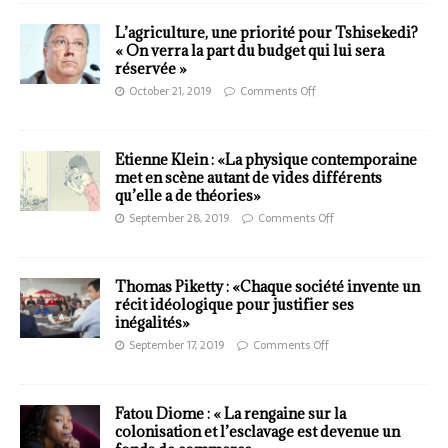
L’agriculture, une priorité pour Tshisekedi?
« On verra la part du budget qui lui sera
réservée »
October 21, 2019
Comments Off
Etienne Klein : «La physique contemporaine
met en scène autant de vides différents
qu’elle a de théories»
September 28, 2019
Comments Off
Thomas Piketty : «Chaque société invente un
récit idéologique pour justifier ses
inégalités»
September 17, 2019
Comments Off
Fatou Diome : « La rengaine sur la
colonisation et l’esclavage est devenue un