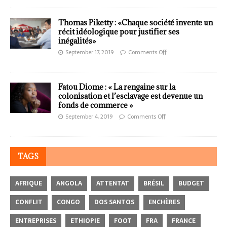
Thomas Piketty : «Chaque société invente un
récit idéologique pour justifier ses
inégalités»
September 17, 2019
Comments Off
Fatou Diome : « La rengaine sur la
colonisation et l’esclavage est devenue un
fonds de commerce »
September 4, 2019
Comments Off
TAGS
AFRIQUE
ANGOLA
ATTENTAT
BRÉSIL
BUDGET
CONFLIT
CONGO
DOS SANTOS
ENCHÈRES
ENTREPRISES
ETHIOPIE
FOOT
FRA
FRANCE