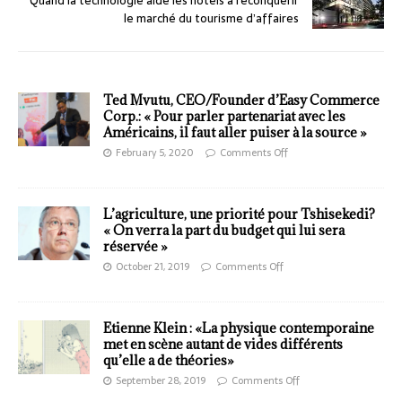
Quand la technologie aide les hôtels à reconquérir
le marché du tourisme d’affaires
Ted Mvutu, CEO/Founder d’Easy Commerce
Corp.: « Pour parler partenariat avec les
Américains, il faut aller puiser à la source »
February 5, 2020
Comments Off
L’agriculture, une priorité pour Tshisekedi?
« On verra la part du budget qui lui sera
réservée »
October 21, 2019
Comments Off
Etienne Klein : «La physique contemporaine
met en scène autant de vides différents
qu’elle a de théories»
September 28, 2019
Comments Off