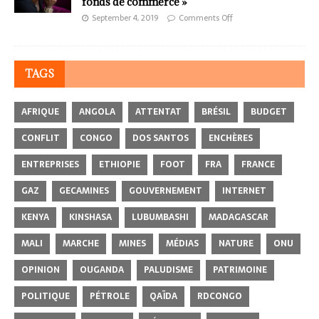
fonds de commerce »
September 4, 2019
Comments Off
TAGS
AFRIQUE
ANGOLA
ATTENTAT
BRÉSIL
BUDGET
CONFLIT
CONGO
DOS SANTOS
ENCHÈRES
ENTREPRISES
ETHIOPIE
FOOT
FRA
FRANCE
GAZ
GECAMINES
GOUVERNEMENT
INTERNET
KENYA
KINSHASA
LUBUMBASHI
MADAGASCAR
MALI
MARCHE
MINES
MÉDIAS
NATURE
ONU
OPINION
OUGANDA
PALUDISME
PATRIMOINE
POLITIQUE
PÉTROLE
QAÏDA
RDCONGO