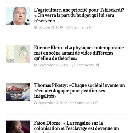
L’agriculture, une priorité pour Tshisekedi?
« On verra la part du budget qui lui sera
réservée »
October 21, 2019
Comments Off
Etienne Klein : «La physique contemporaine
met en scène autant de vides différents
qu’elle a de théories»
September 28, 2019
Comments Off
Thomas Piketty : «Chaque société invente un
récit idéologique pour justifier ses
inégalités»
September 17, 2019
Comments Off
Fatou Diome : « La rengaine sur la
colonisation et l’esclavage est devenue un