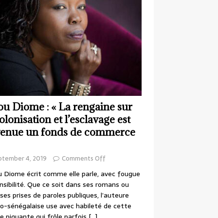
ou Diome : « La rengaine sur
colonisation et l’esclavage est
enue un fonds de commerce
ptember 4, 2019
Comments Off
 Diome écrit comme elle parle, avec fougue
nsibilité. Que ce soit dans ses romans ou
ses prises de paroles publiques, l’auteure
o-sénégalaise use avec habileté de cette
e piquante qui frôle parfois
[…]