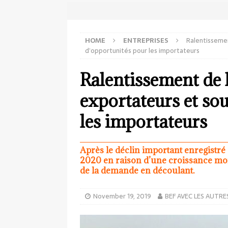
HOME
ENTREPRISES
Ralentissemen
d’opportunités pour les importateurs
Ralentissement de 
exportateurs et so
les importateurs
Après le déclin important enregistré 
2020 en raison d’une croissance mon
de la demande en découlant.
November 19, 2019
BEF AVEC LES AUTRE