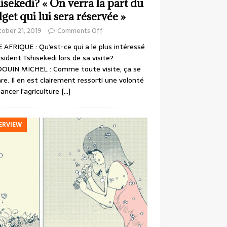
isekedi? « On verra la part du
get qui lui sera réservée »
ober 21, 2019
Comments Off
 AFRIQUE : Qu’est-ce qui a le plus intéressé
ésident Tshisekedi lors de sa visite?
OUIN MICHEL : Comme toute visite, ça se
re. Il en est clairement ressorti une volonté
lancer l’agriculture
[…]
ERVIEW