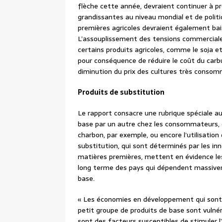
flèche cette année, devraient continuer à p
grandissantes au niveau mondial et de poli
premières agricoles devraient également bai
L’assouplissement des tensions commerciales
certains produits agricoles, comme le soja et
pour conséquence de réduire le coût du carbu
diminution du prix des cultures très consom
Produits de substitution
Le rapport consacre une rubrique spéciale aux
base par un autre chez les consommateurs,
charbon, par exemple, ou encore l’utilisation
substitution, qui sont déterminés par les inn
matières premières, mettent en évidence les
long terme des pays qui dépendent massivem
base.
« Les économies en développement qui sont 
petit groupe de produits de base sont vulnér
sont des facteurs susceptibles de stimuler l’