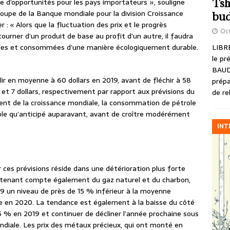
Tsh
e d’opportunités pour les pays importateurs », souligne
roupe de la Banque mondiale pour la division Croissance
bud
r : « Alors que la fluctuation des prix et le progrès
Oct
urner d’un produit de base au profit d’un autre, il faudra
LIBRE
duites et consommées d’une manière écologiquement durable.
le pr
BAUD
blir en moyenne à 60 dollars en 2019, avant de fléchir à 58
prépa
6 et 7 dollars, respectivement par rapport aux prévisions du
de re
sement de la croissance mondiale, la consommation de pétrole
ible qu’anticipé auparavant, avant de croître modérément
INT
 ces prévisions réside dans une détérioration plus forte
 tenant compte également du gaz naturel et du charbon,
019 un niveau de près de 15 % inférieur à la moyenne
sse en 2020. La tendance est également à la baisse du côté
5 % en 2019 et continuer de décliner l’année prochaine sous
diale. Les prix des métaux précieux, qui ont monté en