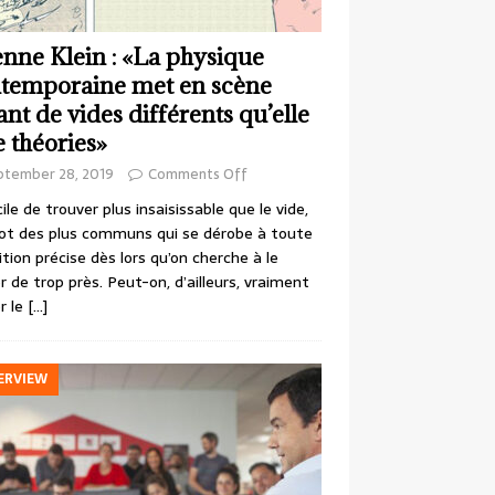
enne Klein : «La physique
temporaine met en scène
ant de vides différents qu’elle
e théories»
ptember 28, 2019
Comments Off
cile de trouver plus insaisissable que le vide,
ot des plus communs qui se dérobe à toute
ition précise dès lors qu’on cherche à le
r de trop près. Peut-on, d’ailleurs, vraiment
r le
[…]
ERVIEW