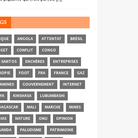
AGS
IQUE
ANGOLA
ATTENTAT
BRÉSIL
DGET
CONFLIT
CONGO
 SANTOS
ENCHÈRES
ENTREPRISES
IOPIE
FOOT
FRA
FRANCE
GAZ
AMINES
GOUVERNEMENT
INTERNET
YA
KINSHASA
LUBUMBASHI
AGASCAR
MALI
MARCHE
MINES
IAS
NATURE
ONU
OPINION
GANDA
PALUDISME
PATRIMOINE