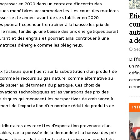
rogresser en 2020 dans un contexte d’incertitudes
tiques monétaires accommodantes. Les cours des matières
Eti
sser cette année, avant de se stabiliser en 2020.
con
 pourrait cependant entraîner à la hausse les prix de
 le maïs, tandis qu’une baisse des prix énergétiques aurait
aut
rant et des engrais et pourrait ainsi contribuer à une
a d
matrices d’énergie comme les oléagineux.
Se
Diffi
un m
 facteurs qui influent sur la substitution d’un produit de
défin
 comme le recours au gaz naturel comme alternative au
cerne
 de papier au détriment du plastique. Ces choix de
cerne
ovations technologiques et les variations des prix des
 risques qui menacent les perspectives de croissance à
ent de l’exportation d’un nombre réduit de produits de
INT
tributaires des recettes d’exportation provenant d’un
ables, car la poussée de la demande et la hausse des prix
innovation et de faciliter la substitution d’un produit de