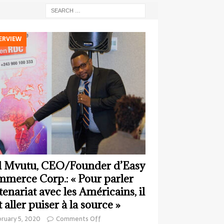
ERVIEW
 Mvutu, CEO/Founder d’Easy
merce Corp.: « Pour parler
tenariat avec les Américains, il
t aller puiser à la source »
ruary 5, 2020
Comments Off