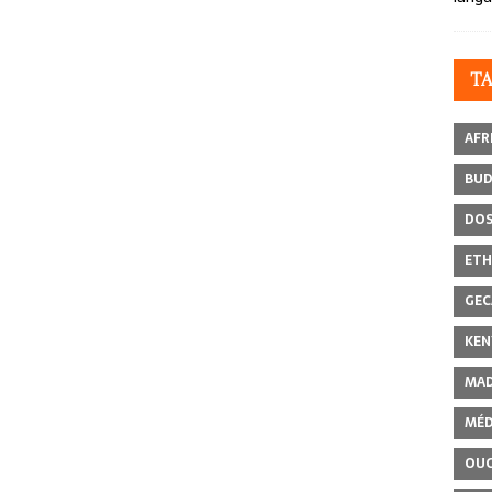
T
AFR
BU
DOS
ETH
GEC
KEN
MAD
MÉD
OU