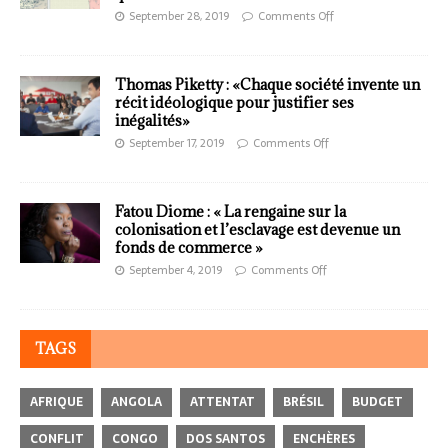
September 28, 2019
Comments Off
Thomas Piketty : «Chaque société invente un
récit idéologique pour justifier ses
inégalités»
September 17, 2019
Comments Off
Fatou Diome : « La rengaine sur la
colonisation et l’esclavage est devenue un
fonds de commerce »
September 4, 2019
Comments Off
TAGS
AFRIQUE
ANGOLA
ATTENTAT
BRÉSIL
BUDGET
CONFLIT
CONGO
DOS SANTOS
ENCHÈRES