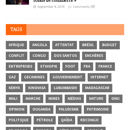
fonds de commerce »
September 4, 2019
Comments Off
TAGS
AFRIQUE
ANGOLA
ATTENTAT
BRÉSIL
BUDGET
CONFLIT
CONGO
DOS SANTOS
ENCHÈRES
ENTREPRISES
ETHIOPIE
FOOT
FRA
FRANCE
GAZ
GECAMINES
GOUVERNEMENT
INTERNET
KENYA
KINSHASA
LUBUMBASHI
MADAGASCAR
MALI
MARCHE
MINES
MÉDIAS
NATURE
ONU
OPINION
OUGANDA
PALUDISME
PATRIMOINE
POLITIQUE
PÉTROLE
QAÏDA
RDCONGO