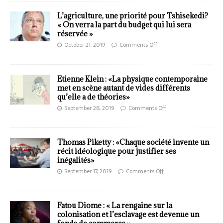
L’agriculture, une priorité pour Tshisekedi?
« On verra la part du budget qui lui sera
réservée »
October 21, 2019
Comments Off
Etienne Klein : «La physique contemporaine
met en scène autant de vides différents
qu’elle a de théories»
September 28, 2019
Comments Off
Thomas Piketty : «Chaque société invente un
récit idéologique pour justifier ses
inégalités»
September 17, 2019
Comments Off
Fatou Diome : « La rengaine sur la
colonisation et l’esclavage est devenue un