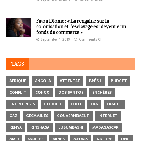
Fatou Diome : « La rengaine sur la
colonisation et l’esclavage est devenue un
fonds de commerce »
September 4, 2019
Comments Off
TAGS
AFRIQUE
ANGOLA
ATTENTAT
BRÉSIL
BUDGET
CONFLIT
CONGO
DOS SANTOS
ENCHÈRES
ENTREPRISES
ETHIOPIE
FOOT
FRA
FRANCE
GAZ
GECAMINES
GOUVERNEMENT
INTERNET
KENYA
KINSHASA
LUBUMBASHI
MADAGASCAR
MALI
MARCHE
MINES
MÉDIAS
NATURE
ONU