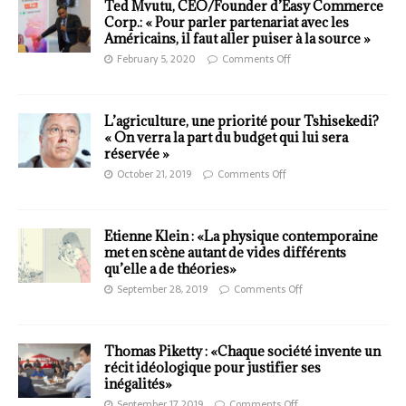
Ted Mvutu, CEO/Founder d’Easy Commerce
Corp.: « Pour parler partenariat avec les
Américains, il faut aller puiser à la source »
February 5, 2020
Comments Off
L’agriculture, une priorité pour Tshisekedi?
« On verra la part du budget qui lui sera
réservée »
October 21, 2019
Comments Off
Etienne Klein : «La physique contemporaine
met en scène autant de vides différents
qu’elle a de théories»
September 28, 2019
Comments Off
Thomas Piketty : «Chaque société invente un
récit idéologique pour justifier ses
inégalités»
September 17, 2019
Comments Off