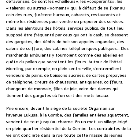
défavorisés. Ce sont les «chailleurs», les «coopérants», les
«Italiens» ou autres «Romains» qui, à défaut de se fixer au
coin des rues, furètent bureaux, cabarets, restaurants et
même les résidences pour vendre ou proposer des services.
Dans les alentours des hôtels, services publics, de tout lieu
supposé être fréquenté par ceux qui ont le cash, se dressent
des gargotes, des débits de boisson appelés «nganda», des
salons de coiffure, des cabines téléphoniques publiques… Des
marchands ambulants y tournoient comme des abeilles en
quête du pollen que secrètent les fleurs. Autour de l’hôtel
Memling, par exemple, en plein centre-ville, s’entremêlent
vendeurs de pains, de boissons sucrées, de cartes prépayées
de téléphone, cireurs de chaussures, antiquaires, coiffeurs,
changeurs de monnaie, filles de joie, voire des dames qui
tiennent des gargotes où l’on sert des mets locaux.
Pire encore, devant le siège de la société Orgaman sur
l’avenue Lukusa, à la Gombe, des familles entières squattent,
vendent de tout jusqu’au charme. En un mot, un village érigé
en plein quartier résidentiel de la Gombe. Les contraintes de la
vie ont donc jeté dans la rue toute cette masse ds jeunes