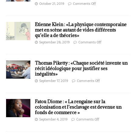
October 21, 2019
Comments Off
Etienne Klein : «La physique contemporaine
met en scène autant de vides différents
qu’elle a de théories»
September 28, 2019
Comments Off
Thomas Piketty : «Chaque société invente un
récit idéologique pour justifier ses
inégalités»
September 17, 2019
Comments Off
Fatou Diome : « La rengaine sur la
colonisation et l’esclavage est devenue un
fonds de commerce »
September 4, 2019
Comments Off