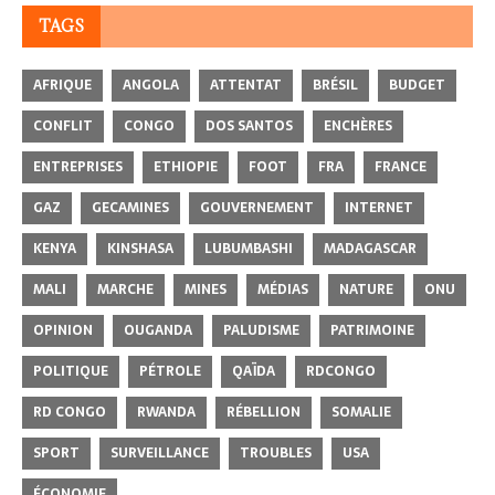
TAGS
AFRIQUE
ANGOLA
ATTENTAT
BRÉSIL
BUDGET
CONFLIT
CONGO
DOS SANTOS
ENCHÈRES
ENTREPRISES
ETHIOPIE
FOOT
FRA
FRANCE
GAZ
GECAMINES
GOUVERNEMENT
INTERNET
KENYA
KINSHASA
LUBUMBASHI
MADAGASCAR
MALI
MARCHE
MINES
MÉDIAS
NATURE
ONU
OPINION
OUGANDA
PALUDISME
PATRIMOINE
POLITIQUE
PÉTROLE
QAÏDA
RDCONGO
RD CONGO
RWANDA
RÉBELLION
SOMALIE
SPORT
SURVEILLANCE
TROUBLES
USA
ÉCONOMIE