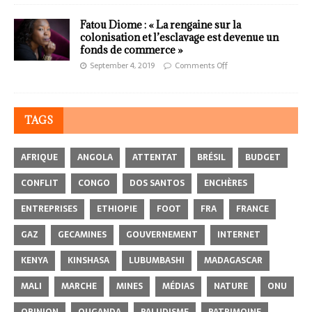
Fatou Diome : « La rengaine sur la
colonisation et l’esclavage est devenue un
fonds de commerce »
September 4, 2019
Comments Off
TAGS
AFRIQUE
ANGOLA
ATTENTAT
BRÉSIL
BUDGET
CONFLIT
CONGO
DOS SANTOS
ENCHÈRES
ENTREPRISES
ETHIOPIE
FOOT
FRA
FRANCE
GAZ
GECAMINES
GOUVERNEMENT
INTERNET
KENYA
KINSHASA
LUBUMBASHI
MADAGASCAR
MALI
MARCHE
MINES
MÉDIAS
NATURE
ONU
OPINION
OUGANDA
PALUDISME
PATRIMOINE