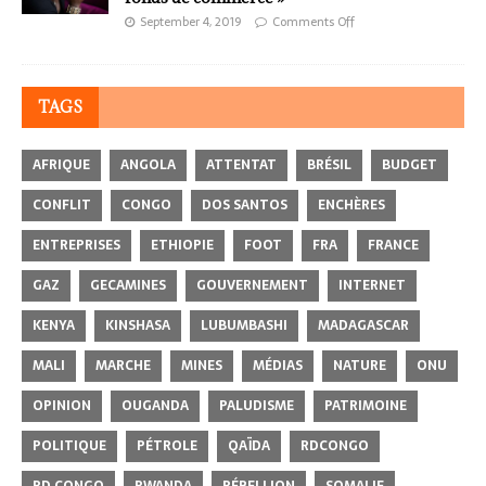
September 4, 2019
Comments Off
TAGS
AFRIQUE
ANGOLA
ATTENTAT
BRÉSIL
BUDGET
CONFLIT
CONGO
DOS SANTOS
ENCHÈRES
ENTREPRISES
ETHIOPIE
FOOT
FRA
FRANCE
GAZ
GECAMINES
GOUVERNEMENT
INTERNET
KENYA
KINSHASA
LUBUMBASHI
MADAGASCAR
MALI
MARCHE
MINES
MÉDIAS
NATURE
ONU
OPINION
OUGANDA
PALUDISME
PATRIMOINE
POLITIQUE
PÉTROLE
QAÏDA
RDCONGO