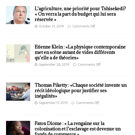
L’agriculture, une priorité pour Tshisekedi?
« On verra la part du budget qui lui sera
réservée »
October 21, 2019
Comments Off
Etienne Klein : «La physique contemporaine
met en scène autant de vides différents
qu’elle a de théories»
September 28, 2019
Comments Off
Thomas Piketty : «Chaque société invente un
récit idéologique pour justifier ses
inégalités»
September 17, 2019
Comments Off
Fatou Diome : « La rengaine sur la
colonisation et l’esclavage est devenue un
fonds de commerce »