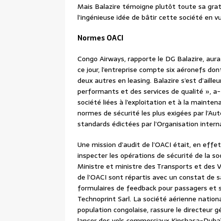
Mais Balazire témoigne plutôt toute sa grati
l’ingénieuse idée de bâtir cette société en 
Normes OACI
Congo Airways, rapporte le DG Balazire, aura 
ce jour, l’entreprise compte six aéronefs do
deux autres en leasing. Balazire s’est d’aille
performants et des services de qualité », a-t
société liées à l’exploitation et à la maint
normes de sécurité les plus exigées par l’Aut
standards édictées par l’Organisation internat
Une mission d’audit de l’OACI était, en effet
inspecter les opérations de sécurité de la s
Ministre et ministre des Transports et des 
de l’OACI sont répartis avec un constat de
formulaires de feedback pour passagers et s
Technoprint Sarl. La société aérienne nation
population congolaise, rassure le directeur 
lancer des vols commerciaux Kinshasa-Dubaï