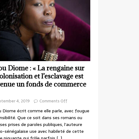
ou Diome : « La rengaine sur
colonisation et l’esclavage est
enue un fonds de commerce
ptember 4, 2019
Comments Off
 Diome écrit comme elle parle, avec fougue
nsibilité. Que ce soit dans ses romans ou
ses prises de paroles publiques, l’auteure
o-sénégalaise use avec habileté de cette
e piquante qui frôle parfois
[…]