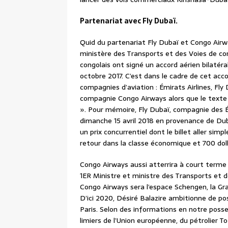
Partenariat avec Fly Dubaï.
Quid du partenariat Fly Dubaï et Congo Airwa
ministère des Transports et des Voies de c
congolais ont signé un accord aérien bilatér
octobre 2017. C’est dans le cadre de cet ac
compagnies d’aviation : Émirats Airlines, Fly
compagnie Congo Airways alors que le texte 
». Pour mémoire, Fly Dubaï, compagnie des É
dimanche 15 avril 2018 en provenance de Duba
un prix concurrentiel dont le billet aller simp
retour dans la classe économique et 700 dolla
Congo Airways aussi atterrira à court terme à
1ER Ministre et ministre des Transports et 
Congo Airways sera l’espace Schengen, la Gra
D’ici 2020, Désiré Balazire ambitionne de pos
Paris. Selon des informations en notre posse
limiers de l’Union européenne, du pétrolier T