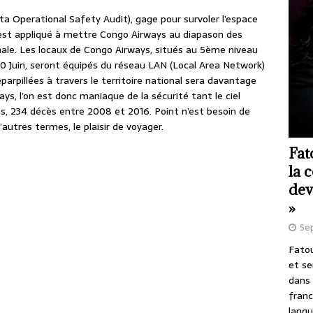
Iata Operational Safety Audit), gage pour survoler l’espace
s’est appliqué à mettre Congo Airways au diapason des
ale. Les locaux de Congo Airways, situés au 5ème niveau
30 Juin, seront équipés du réseau LAN (Local Area Network)
arpillées à travers le territoire national sera davantage
ays, l’on est donc maniaque de la sécurité tant le ciel
hs, 234 décès entre 2008 et 2016. Point n’est besoin de
 d’autres termes, le plaisir de voyager.
Fat
la 
dev
»
Se
Fatou
et se
dans 
franc
langu