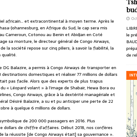
Tsh
bud
Oct
iel africain… et extracontinental à moyen terme. Après le
asa-Johannesburg, en Afrique du Sud, le cap sera mis
LIBRE
 au Cameroun, Cotonou au Benin et Abidjan en Coté
le pr
ménage sa monture, le directeur général de Congo Airways,
BAUD
 la société repose sur cinq piliers, à savoir la fiabilité, la
prépa
 qualité.
de re
 le DG Balazire, a permis à Congo Airways de transporter en
 destinations domestiques et réaliser 77 millions de dollars
INT
était pas facile. Alors que des experts de plus trapus
du « Léopard volant » à l’image de Shabair, Hewa Bora ou
irlines, Congo Airways, grâce à la dextérité managériale et
néral Désiré Balazire, a su et pu anticiper une perte de 22
tobre à quelque 6 millions de dollars.
 symbolique de 200 000 passagers en 2016. Plus
e dollars de chiffre d’affaires. Début 2018, nos confères
de la réussite [de Congo Airways était] sa gouvernance ».