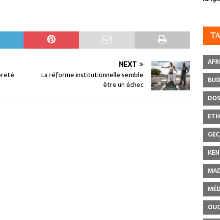
T
AFR
NEXT
preté
La réforme institutionnelle semble
BU
être un échec
DOS
ETH
GEC
KEN
MAD
MÉD
OU