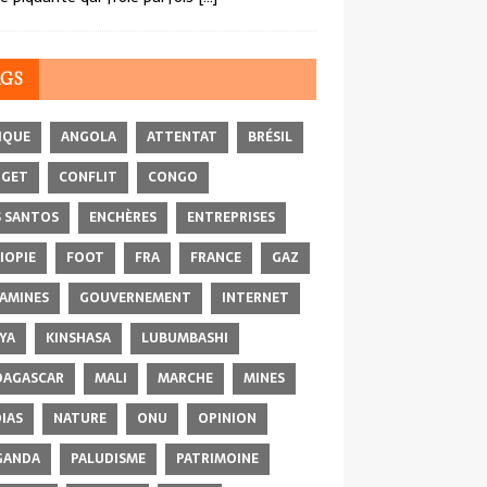
AGS
IQUE
ANGOLA
ATTENTAT
BRÉSIL
DGET
CONFLIT
CONGO
 SANTOS
ENCHÈRES
ENTREPRISES
IOPIE
FOOT
FRA
FRANCE
GAZ
AMINES
GOUVERNEMENT
INTERNET
YA
KINSHASA
LUBUMBASHI
AGASCAR
MALI
MARCHE
MINES
IAS
NATURE
ONU
OPINION
GANDA
PALUDISME
PATRIMOINE