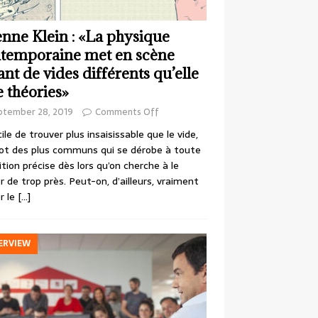
enne Klein : «La physique
temporaine met en scène
ant de vides différents qu’elle
e théories»
ptember 28, 2019
Comments Off
cile de trouver plus insaisissable que le vide,
ot des plus communs qui se dérobe à toute
ition précise dès lors qu’on cherche à le
r de trop près. Peut-on, d’ailleurs, vraiment
r le
[…]
ERVIEW