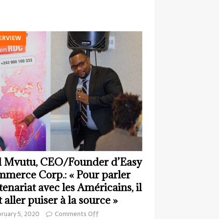
ERVIEW
 Mvutu, CEO/Founder d’Easy
merce Corp.: « Pour parler
tenariat avec les Américains, il
t aller puiser à la source »
ruary 5, 2020
Comments Off