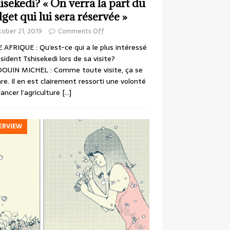
isekedi? « On verra la part du
get qui lui sera réservée »
ober 21, 2019
Comments Off
 AFRIQUE : Qu’est-ce qui a le plus intéressé
ésident Tshisekedi lors de sa visite?
OUIN MICHEL : Comme toute visite, ça se
re. Il en est clairement ressorti une volonté
lancer l’agriculture
[…]
ERVIEW