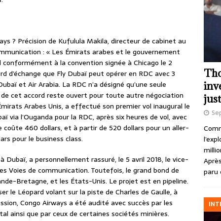
ys ? Précision de Kufulula Makila, directeur de cabinet au
ommunication : « Les Émirats arabes et le gouvernement
al conformément à la convention signée à Chicago le 2
Tho
cord d’échange que Fly Dubaï peut opérer en RDC avec 3
 Dubaï et Air Arabia. La RDC n’a désigné qu’une seule
inv
de cet accord reste ouvert pour toute autre négociation
just
mirats Arabes Unis, a effectué son premier vol inaugural le
Se
ï via l’Ouganda pour la RDC, après six heures de vol, avec
le coûte 460 dollars, et à partir de 520 dollars pour un aller-
Comme
rs pour le business class.
l’exp
milli
 Dubaï, a personnellement rassuré, le 5 avril 2018, le vice-
Après
des Voies de communication. Toutefois, le grand bond de
paru 
nde-Bretagne, et les États-Unis. Le projet est en pipeline.
er le Léopard volant sur la piste de Charles de Gaulle, à
ssion, Congo Airways a été audité avec succès par les
INT
otal ainsi que par ceux de certaines sociétés minières.