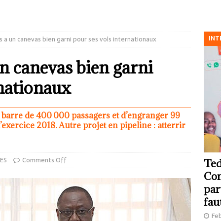
INT
 a un canevas bien garni pour ses vols internationaux
n canevas bien garni
rnationaux
la barre de 400 000 passagers et d’engranger 99
exercice 2018. Autre projet en pipeline : atterrir
ES
Comments Off
Ted
Com
par
fau
Feb