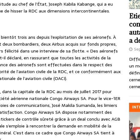
tude au chef de l’État, Joseph Kabila Kabange, qui a eu
vue de hisser la RDC aux dimensions intercontinentales.
Eti
con
aut
bientôt trois ans depuis l’exploitation de ses aéronefs. À
a d
nt deux bombardiers, deux Airbus acquis sur fonds propres,
Se
urs félicité dans une interview de sa flotte. « Des aéronefs
-il déclaré, en rassurant que toutes les activités de la
Diffi
enance des aéronefs sont effectuées dans le respect des
un m
orité de l’aviation civile de la RDC, et ce conformément aux
défin
ionale de l’aviation civile (OACI).
cerne
cerne
, dans la capitale de la RDC au mois de juillet 2017 pour
ociété aérienne nationale Congo Airways SA. Pour le vice-1ER
Voies de communications, José Makila Sumanda, les limiers
INT
 satisfaction. Congo Airways SA dispose notamment des
tickers de contrôle sûreté grâce à un deal conclu avec AGB
ale s’emploie à rencontrer la demande en mobilité de la
général. C’est dans ce cadre que Congo Airways SA tient à
.