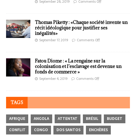
September 28, 2019
Comments Off
Thomas Piketty : «Chaque société invente un
récit idéologique pour justifier ses
inégalités»
September 17, 2019
Comments Off
Fatou Diome : « La rengaine sur la
colonisation et l’esclavage est devenue un
fonds de commerce »
September 4, 2019
Comments Off
TAGS
AFRIQUE
ANGOLA
ATTENTAT
BRÉSIL
BUDGET
CONFLIT
CONGO
DOS SANTOS
ENCHÈRES