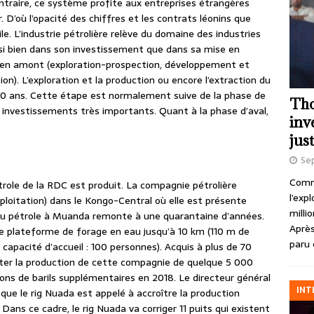
ontraire, ce système profite aux entreprises étrangères
. D’où l’opacité des chiffres et les contrats léonins que
le. L’industrie pétrolière relève du domaine des industries
ssi bien dans son investissement que dans sa mise en
t en amont (exploration-prospection, développement et
ion). L’exploration et la production ou encore l’extraction du
0 ans. Cette étape est normalement suive de la phase de
Tho
 investissements très importants. Quant à la phase d’aval,
inv
just
Se
Comme
pétrole de la RDC est produit. La compagnie pétrolière
l’exp
ploitation) dans le Kongo-Central où elle est présente
milli
 du pétrole à Muanda remonte à une quarantaine d’années.
Après
ne plateforme de forage en eau jusqu’à 10 km (110 m de
paru 
capacité d’accueil : 100 personnes). Acquis à plus de 70
ooster la production de cette compagnie de quelque 5 000
llions de barils supplémentaires en 2018. Le directeur général
INT
que le rig Nuada est appelé à accroître la production
Dans ce cadre, le rig Nuada va corriger 11 puits qui existent