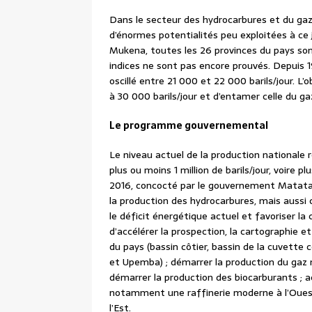
Dans le secteur des hydrocarbures et du ga
d’énormes potentialités peu exploitées à ce 
Mukena, toutes les 26 provinces du pays sont
indices ne sont pas encore prouvés. Depuis 1
oscillé entre 21 000 et 22 000 barils/jour. 
à 30 000 barils/jour et d’entamer celle du ga
Le programme gouvernemental
Le niveau actuel de la production nationale 
plus ou moins 1 million de barils/jour, voire p
2016, concocté par le gouvernement Matata
la production des hydrocarbures, mais aussi 
le déficit énergétique actuel et favoriser la
d’accélérer la prospection, la cartographie e
du pays (bassin côtier, bassin de la cuvette 
et Upemba) ; démarrer la production du gaz n
démarrer la production des biocarburants ; a
notamment une raffinerie moderne à l’Ouest 
l’Est.