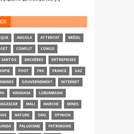
AGS
IQUE
ANGOLA
ATTENTAT
BRÉSIL
DGET
CONFLIT
CONGO
 SANTOS
ENCHÈRES
ENTREPRISES
IOPIE
FOOT
FRA
FRANCE
GAZ
AMINES
GOUVERNEMENT
INTERNET
YA
KINSHASA
LUBUMBASHI
AGASCAR
MALI
MARCHE
MINES
IAS
NATURE
ONU
OPINION
GANDA
PALUDISME
PATRIMOINE