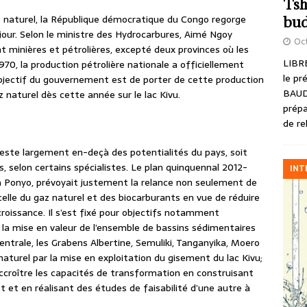
Tsh
z naturel, la République démocratique du Congo regorge
bud
jour. Selon le ministre des Hydrocarbures, Aimé Ngoy
Oct
 minières et pétrolières, excepté deux provinces où les
LIBRE
970, la production pétrolière nationale a officiellement
le pr
L’objectif du gouvernement est de porter de cette production
BAUD
z naturel dès cette année sur le lac Kivu.
prépa
de re
reste largement en-deçà des potentialités du pays, soit
lus, selon certains spécialistes. Le plan quinquennal 2012-
INT
 Ponyo, prévoyait justement la relance non seulement de
celle du gaz naturel et des biocarburants en vue de réduire
 croissance. Il s’est fixé pour objectifs notamment
t la mise en valeur de l’ensemble de bassins sédimentaires
centrale, les Grabens Albertine, Semuliki, Tanganyika, Moero
aturel par la mise en exploitation du gisement du lac Kivu;
ccroître les capacités de transformation en construisant
et en réalisant des études de faisabilité d’une autre à