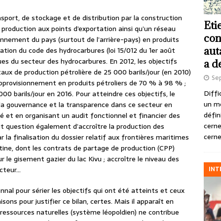
nsport, de stockage et de distribution par la construction
Eti
 production aux points d’exportation ainsi qu’un réseau
con
ionnement du pays (surtout de l’arrière-pays) en produits
aut
lgation du code des hydrocarbures (loi 15/012 du 1er août
ques du secteur des hydrocarbures. En 2012, les objectifs
a d
 taux de production pétrolière de 25 000 barils/jour (en 2010)
Se
’approvisionnement en produits pétroliers de 70 % à 98 % ;
Diffi
000 barils/jour en 2016. Pour atteindre ces objectifs, le
un m
a gouvernance et la transparence dans ce secteur en
défin
é et en organisant un audit fonctionnel et financier des
cerne
ait question également d’accroître la production des
cerne
r la finalisation du dossier relatif aux frontières maritimes
rtine, dont les contrats de partage de production (CPP)
 le gisement gazier du lac Kivu ; accroître le niveau des
INT
ecteur…
nnal pour sérier les objectifs qui ont été atteints et ceux
aisons pour justifier ce bilan, certes. Mais il apparaît en
ressources naturelles (système léopoldien) ne contribue