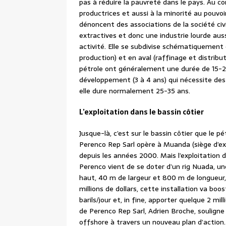
pas à réduire la pauvreté dans le pays. Au c
productrices et aussi à la minorité au pouvoir
dénoncent des associations de la société civi
extractives et donc une industrie lourde au
activité. Elle se subdivise schématiquemen
production) et en aval (raffinage et distribut
pétrole ont généralement une durée de 15-2
développement (3 à 4 ans) qui nécessite des
elle dure normalement 25-35 ans.
L’exploitation dans le bassin côtier
Jusque-là, c’est sur le bassin côtier que le 
Perenco Rep Sarl opère à Muanda (siège d’ex
depuis les années 2000. Mais l’exploitation
Perenco vient de se doter d’un rig Nuada, u
haut, 40 m de largeur et 800 m de longueur, 
millions de dollars, cette installation va b
barils/jour et, in fine, apporter quelque 2 mi
de Perenco Rep Sarl, Adrien Broche, souligne 
offshore à travers un nouveau plan d’action. 