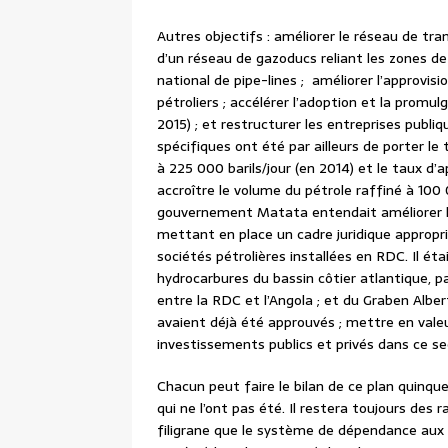
Autres objectifs : améliorer le réseau de tra
d’un réseau de gazoducs reliant les zones de
national de pipe-lines ; améliorer l’approvis
pétroliers ; accélérer l’adoption et la promu
2015) ; et restructurer les entreprises publi
spécifiques ont été par ailleurs de porter le
à 225 000 barils/jour (en 2014) et le taux d
accroître le volume du pétrole raffiné à 100 
gouvernement Matata entendait améliorer l
mettant en place un cadre juridique appropri
sociétés pétrolières installées en RDC. Il ét
hydrocarbures du bassin côtier atlantique, pa
entre la RDC et l’Angola ; et du Graben Albe
avaient déjà été approuvés ; mettre en valeur
investissements publics et privés dans ce s
Chacun peut faire le bilan de ce plan quinque
qui ne l’ont pas été. Il restera toujours des r
filigrane que le système de dépendance aux 