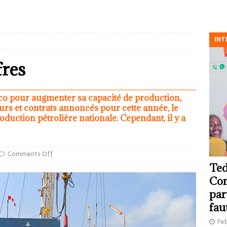
INT
fres
enco pour augmenter sa capacité de production,
rs et contrats annoncés pour cette année, le
duction pétrolière nationale. Cependant, il y a
Comments Off
Ted
Com
par
fau
Feb