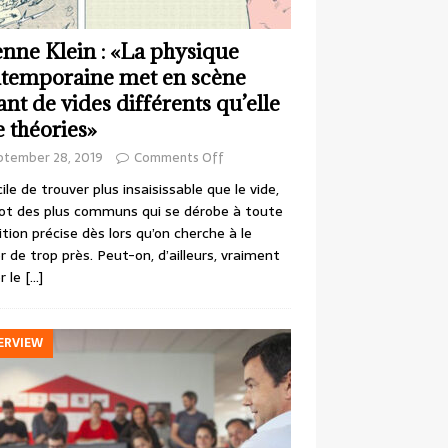
enne Klein : «La physique
temporaine met en scène
ant de vides différents qu’elle
e théories»
ptember 28, 2019
Comments Off
cile de trouver plus insaisissable que le vide,
ot des plus communs qui se dérobe à toute
ition précise dès lors qu’on cherche à le
r de trop près. Peut-on, d’ailleurs, vraiment
r le
[…]
ERVIEW