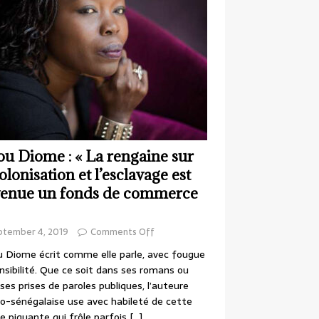
ou Diome : « La rengaine sur
colonisation et l’esclavage est
enue un fonds de commerce
ptember 4, 2019
Comments Off
 Diome écrit comme elle parle, avec fougue
nsibilité. Que ce soit dans ses romans ou
ses prises de paroles publiques, l’auteure
o-sénégalaise use avec habileté de cette
e piquante qui frôle parfois
[…]