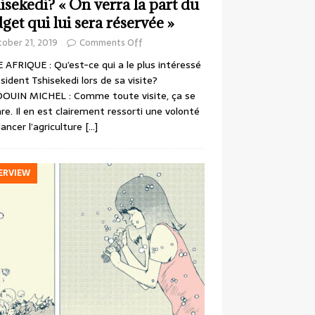
isekedi? « On verra la part du
get qui lui sera réservée »
ober 21, 2019
Comments Off
 AFRIQUE : Qu’est-ce qui a le plus intéressé
ésident Tshisekedi lors de sa visite?
OUIN MICHEL : Comme toute visite, ça se
re. Il en est clairement ressorti une volonté
lancer l’agriculture
[…]
ERVIEW