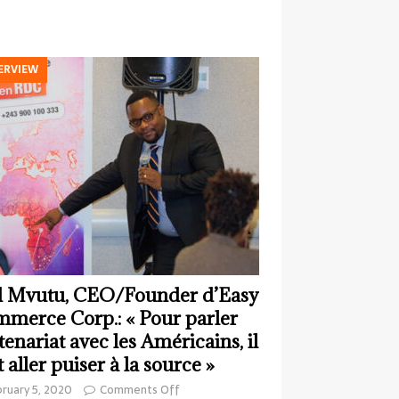
ERVIEW
 Mvutu, CEO/Founder d’Easy
merce Corp.: « Pour parler
tenariat avec les Américains, il
t aller puiser à la source »
ruary 5, 2020
Comments Off