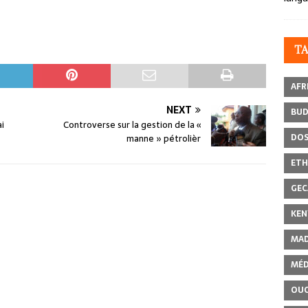
T
AFR
NEXT
BU
ai
Controverse sur la gestion de la «
DOS
manne » pétrolièr
ETH
GEC
KEN
MAD
MÉD
OU