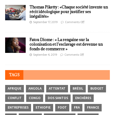
Thomas Piketty : «Chaque société invente un
récit idéologique pour justifier ses
inégalités»
September 17, 2019
Comments Off
Fatou Diome : « La rengaine sur la
colonisation et l’esclavage est devenue un
fonds de commerce »
September 4, 2019
Comments Off
TAGS
AFRIQUE
ANGOLA
ATTENTAT
BRÉSIL
BUDGET
CONFLIT
CONGO
DOS SANTOS
ENCHÈRES
ENTREPRISES
ETHIOPIE
FOOT
FRA
FRANCE