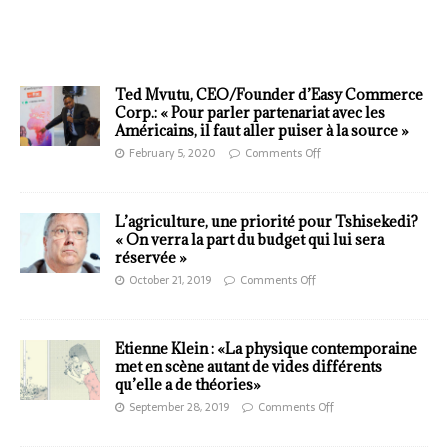
Ted Mvutu, CEO/Founder d’Easy Commerce
Corp.: « Pour parler partenariat avec les
Américains, il faut aller puiser à la source »
February 5, 2020
Comments Off
L’agriculture, une priorité pour Tshisekedi?
« On verra la part du budget qui lui sera
réservée »
October 21, 2019
Comments Off
Etienne Klein : «La physique contemporaine
met en scène autant de vides différents
qu’elle a de théories»
September 28, 2019
Comments Off