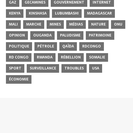
GAZ
GECAMINES
GOUVERNEMENT
INTERNET
KENYA
KINSHASA
LUBUMBASHI
MADAGASCAR
MALI
MARCHE
MINES
MÉDIAS
NATURE
ONU
OPINION
OUGANDA
PALUDISME
PATRIMOINE
POLITIQUE
PÉTROLE
QAÏDA
RDCONGO
RD CONGO
RWANDA
RÉBELLION
SOMALIE
SPORT
SURVEILLANCE
TROUBLES
USA
ÉCONOMIE