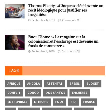
Thomas Piketty : «Chaque société invente un
récit idéologique pour justifier ses
inégalités»
September 17, 2019
Comments Off
Fatou Diome : « La rengaine sur la
colonisation et l’esclavage est devenue un
fonds de commerce »
September 4, 2019
Comments Off
TAGS
AFRIQUE
ANGOLA
ATTENTAT
BRÉSIL
BUDGET
CONFLIT
CONGO
DOS SANTOS
ENCHÈRES
ENTREPRISES
ETHIOPIE
FOOT
FRA
FRANCE