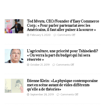
Ted Mvutu, CEO/Founder d’Easy Commerce
Corp.: « Pour parler partenariat avec les
Américains, il faut aller puiser à la source »
February 5, 2020
Comments Off
L’agriculture, une priorité pour Tshisekedi?
« On verra la part du budget qui lui sera
réservée »
October 21, 2019
Comments Off
Etienne Klein : «La physique contemporaine
met en scène autant de vides différents
qu’elle a de théories»
September 28, 2019
Comments Off