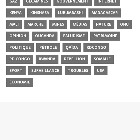
GAZ
GECAMINES
GOUVERNEMENT
INTERNET
KENYA
KINSHASA
LUBUMBASHI
MADAGASCAR
MALI
MARCHE
MINES
MÉDIAS
NATURE
ONU
OPINION
OUGANDA
PALUDISME
PATRIMOINE
POLITIQUE
PÉTROLE
QAÏDA
RDCONGO
RD CONGO
RWANDA
RÉBELLION
SOMALIE
SPORT
SURVEILLANCE
TROUBLES
USA
ÉCONOMIE