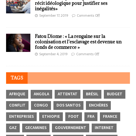
récit idéologique pour justifier ses
inégalités»
September 17, 2019
Comments Off
Fatou Diome : « La rengaine sur la
colonisation et l’esclavage est devenue un
fonds de commerce »
September 4, 2019
Comments Off
TAGS
AFRIQUE
ANGOLA
ATTENTAT
BRÉSIL
BUDGET
CONFLIT
CONGO
DOS SANTOS
ENCHÈRES
ENTREPRISES
ETHIOPIE
FOOT
FRA
FRANCE
GAZ
GECAMINES
GOUVERNEMENT
INTERNET