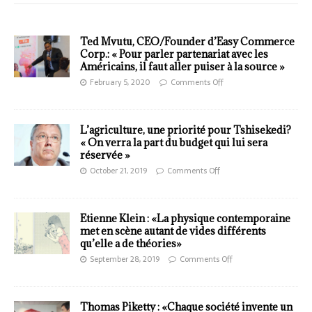
Ted Mvutu, CEO/Founder d’Easy Commerce
Corp.: « Pour parler partenariat avec les
Américains, il faut aller puiser à la source »
February 5, 2020
Comments Off
L’agriculture, une priorité pour Tshisekedi?
« On verra la part du budget qui lui sera
réservée »
October 21, 2019
Comments Off
Etienne Klein : «La physique contemporaine
met en scène autant de vides différents
qu’elle a de théories»
September 28, 2019
Comments Off
Thomas Piketty : «Chaque société invente un