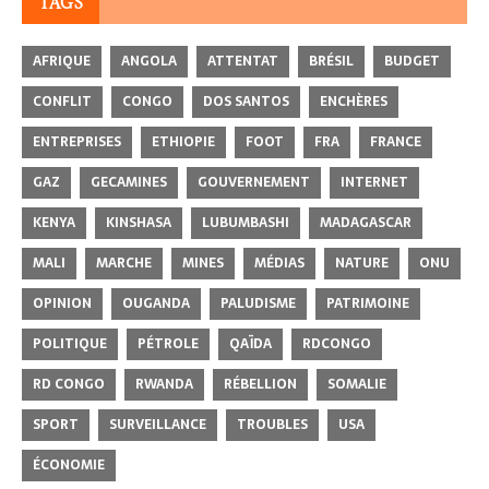
TAGS
AFRIQUE
ANGOLA
ATTENTAT
BRÉSIL
BUDGET
CONFLIT
CONGO
DOS SANTOS
ENCHÈRES
ENTREPRISES
ETHIOPIE
FOOT
FRA
FRANCE
GAZ
GECAMINES
GOUVERNEMENT
INTERNET
KENYA
KINSHASA
LUBUMBASHI
MADAGASCAR
MALI
MARCHE
MINES
MÉDIAS
NATURE
ONU
OPINION
OUGANDA
PALUDISME
PATRIMOINE
POLITIQUE
PÉTROLE
QAÏDA
RDCONGO
RD CONGO
RWANDA
RÉBELLION
SOMALIE
SPORT
SURVEILLANCE
TROUBLES
USA
ÉCONOMIE