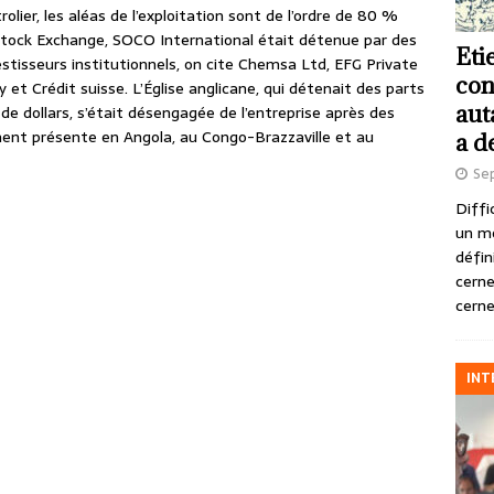
olier, les aléas de l’exploitation sont de l’ordre de 80 %
tock Exchange, SOCO International était détenue par des
Eti
estisseurs institutionnels, on cite Chemsa Ltd, EFG Private
con
t Crédit suisse. L’Église anglicane, qui détenait des parts
aut
de dollars, s’était désengagée de l’entreprise après des
ent présente en Angola, au Congo-Brazzaville et au
a d
Se
Diffi
un m
défin
cerne
cerne
INT