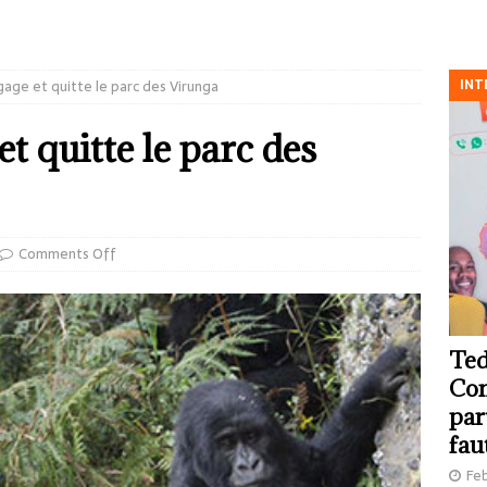
INT
age et quitte le parc des Virunga
 quitte le parc des
Comments Off
Ted
Com
par
fau
Feb