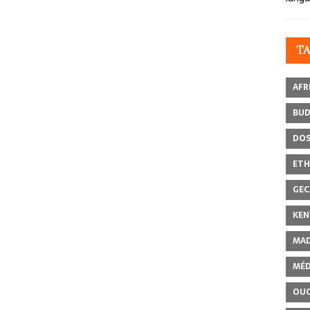
T
AFR
BU
DOS
ETH
GEC
KEN
MAD
MÉD
OU