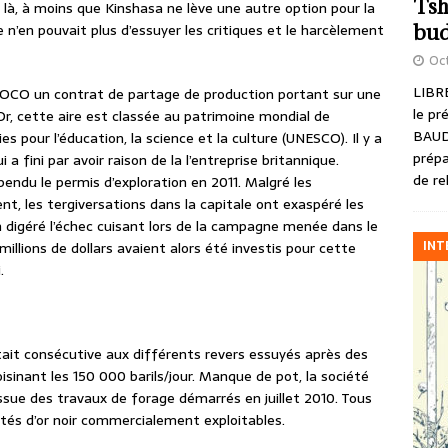
Tsh
 là, à moins que Kinshasa ne lève une autre option pour la
bud
e n’en pouvait plus d’essuyer les critiques et le harcèlement
Oct
LIBRE
SOCO un contrat de partage de production portant sur une
le pr
 Or, cette aire est classée au patrimoine mondial de
BAUD
s pour l’éducation, la science et la culture (UNESCO). Il y a
prépa
a fini par avoir raison de la l’entreprise britannique.
de re
endu le permis d’exploration en 2011. Malgré les
nt, les tergiversations dans la capitale ont exaspéré les
 digéré l’échec cuisant lors de la campagne menée dans le
INT
millions de dollars avaient alors été investis pour cette
.
tait consécutive aux différents revers essuyés après des
sinant les 150 000 barils/jour. Manque de pot, la société
’issue des travaux de forage démarrés en juillet 2010. Tous
ités d’or noir commercialement exploitables.