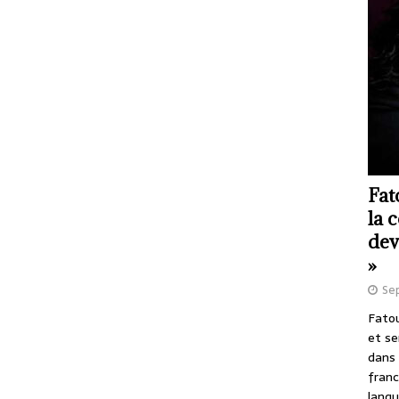
Fat
la 
dev
»
Se
Fatou
et se
dans 
franc
langu