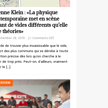
enne Klein : «La physique
temporaine met en scène
ant de vides différents qu’elle
e théories»
ptember 28, 2019
Comments Off
cile de trouver plus insaisissable que le vide,
ot des plus communs qui se dérobe à toute
ition précise dès lors qu’on cherche à le
r de trop près. Peut-on, d’ailleurs, vraiment
r le
[…]
ERVIEW