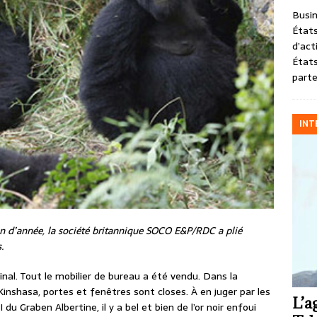
Busin
États
d’act
États
parte
INT
e fin d’année, la société britannique SOCO E&P/RDC a plié
.
al. Tout le mobilier de bureau a été vendu. Dans la
 Kinshasa, portes et fenêtres sont closes. À en juger par les
L’a
I du Graben Albertine, il y a bel et bien de l’or noir enfoui