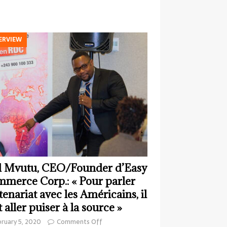
ERVIEW
 Mvutu, CEO/Founder d’Easy
merce Corp.: « Pour parler
tenariat avec les Américains, il
t aller puiser à la source »
ruary 5, 2020
Comments Off