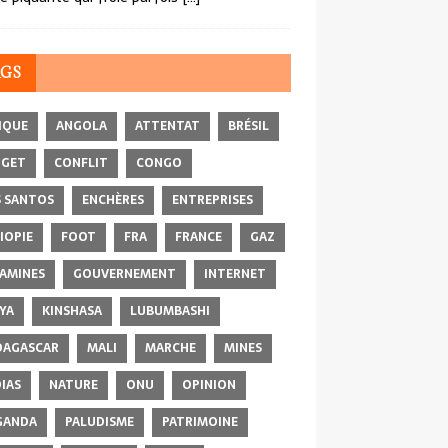
AGS
IQUE
ANGOLA
ATTENTAT
BRÉSIL
DGET
CONFLIT
CONGO
 SANTOS
ENCHÈRES
ENTREPRISES
IOPIE
FOOT
FRA
FRANCE
GAZ
AMINES
GOUVERNEMENT
INTERNET
YA
KINSHASA
LUBUMBASHI
AGASCAR
MALI
MARCHE
MINES
IAS
NATURE
ONU
OPINION
GANDA
PALUDISME
PATRIMOINE