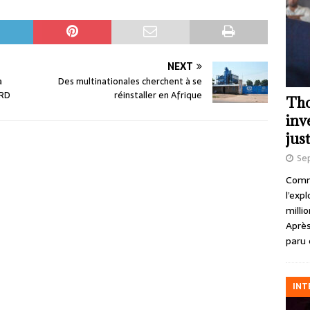
NEXT
a
Des multinationales cherchent à se
ORD
réinstaller en Afrique
Tho
inv
just
Se
Comme
l’exp
milli
Après
paru 
INT