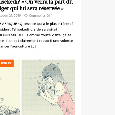
isekedi? « On verra la part du
get qui lui sera réservée »
ober 21, 2019
Comments Off
 AFRIQUE : Qu’est-ce qui a le plus intéressé
ésident Tshisekedi lors de sa visite?
OUIN MICHEL : Comme toute visite, ça se
re. Il en est clairement ressorti une volonté
lancer l’agriculture
[…]
ERVIEW