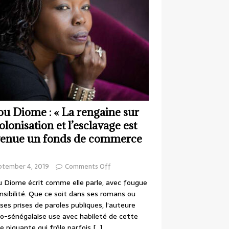
ou Diome : « La rengaine sur
colonisation et l’esclavage est
enue un fonds de commerce
ptember 4, 2019
Comments Off
 Diome écrit comme elle parle, avec fougue
nsibilité. Que ce soit dans ses romans ou
ses prises de paroles publiques, l’auteure
o-sénégalaise use avec habileté de cette
e piquante qui frôle parfois
[…]