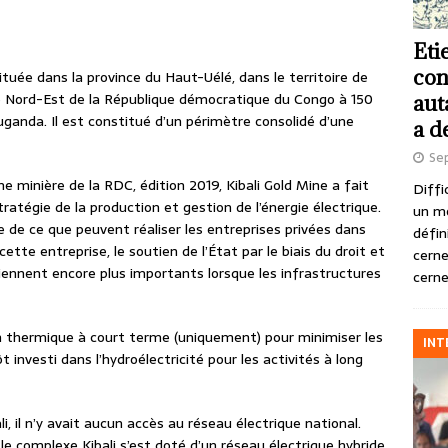
Eti
con
ituée dans la province du Haut-Uélé, dans le territoire de
e Nord-Est de la République démocratique du Congo à 150
aut
Ouganda. Il est constitué d’un périmètre consolidé d’une
a d
Se
minière de la RDC, édition 2019, Kibali Gold Mine a fait
Diffi
atégie de la production et gestion de l’énergie électrique.
un m
e de ce que peuvent réaliser les entreprises privées dans
défin
cette entreprise, le soutien de l’État par le biais du droit et
cerne
iennent encore plus importants lorsque les infrastructures
cerne
tion thermique à court terme (uniquement) pour minimiser les
INT
t investi dans l’hydroélectricité pour les activités à long
i, il n’y avait aucun accès au réseau électrique national.
 le complexe Kibali s’est doté d’un réseau électrique hybride