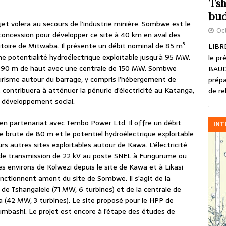
Tsh
bud
jet volera au secours de l’industrie minière. Sombwe est le
Oct
 concession pour développer ce site à 40 km en aval des
rritoire de Mitwaba. Il présente un débit nominal de 85 m³
LIBRE
e potentialité hydroélectrique exploitable jusqu’à 95 MW.
le pr
 90 m de haut avec une centrale de 150 MW. Sombwe
BAUD
ourisme autour du barrage, y compris l’hébergement de
prépa
t contribuera à atténuer la pénurie d’électricité au Katanga,
de re
 développement social.
 en partenariat avec Tembo Power Ltd. Il offre un débit
INT
 brute de 80 m et le potentiel hydroélectrique exploitable
rs autres sites exploitables autour de Kawa. L’électricité
e de transmission de 22 kV au poste SNEL à Fungurume ou
es environs de Kolwezi depuis le site de Kawa et à Likasi
nctionnent amont du site de Sombwe. Il s’agit de la
de Tshangalele (71 MW, 6 turbines) et de la centrale de
a (42 MW, 3 turbines). Le site proposé pour le HPP de
bashi. Le projet est encore à l’étape des études de