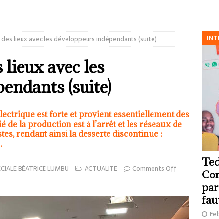
INT
at des lieux avec les développeurs indépendants (suite)
s lieux avec les
endants (suite)
ectrique est forte et provient essentiellement des
é de la production est à l’arrêt et les réseaux de
stes, rendant ainsi la desserte discontinue :
.
Ted
CIALE BÉATRICE LUMBU
ACTUALITE
Comments Off
Com
par
fau
Feb