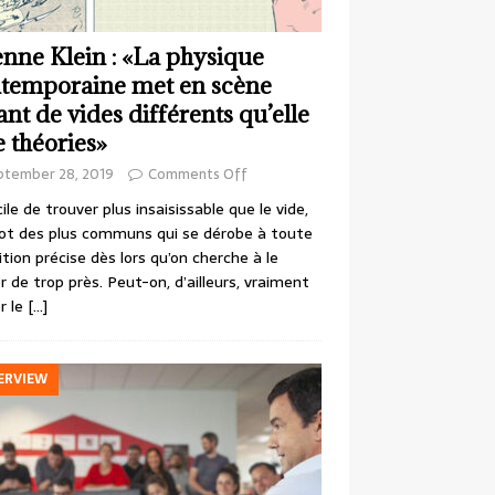
enne Klein : «La physique
temporaine met en scène
ant de vides différents qu’elle
e théories»
ptember 28, 2019
Comments Off
cile de trouver plus insaisissable que le vide,
ot des plus communs qui se dérobe à toute
ition précise dès lors qu’on cherche à le
r de trop près. Peut-on, d’ailleurs, vraiment
r le
[…]
ERVIEW