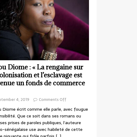
ou Diome : « La rengaine sur
colonisation et l’esclavage est
enue un fonds de commerce
ptember 4, 2019
Comments Off
 Diome écrit comme elle parle, avec fougue
nsibilité. Que ce soit dans ses romans ou
ses prises de paroles publiques, l’auteure
o-sénégalaise use avec habileté de cette
e piquante qui frôle parfois
[…]