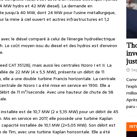
4 MW hydro et 42 MW diesel). La demande en
ée jusqu’à 40 MW, dont 24 MW pour l’usine métallurgique,
 la mine à ciel ouvert et autres infrastructures et 1,2
 avec le diésel comparé à celui de l’énergie hydroélectrique
Tho
Wh. Le coût moyen issu du diesel et des hydros est d’environ
e.
inv
just
eed CAT 3512B), mais aussi les centrales Nzoro I et II. La
Se
allée de 22 MW (4 x 5,5 MW), présente un débit de 11
elle a une double turbine Francis horizontale. La centrale
Comme
centrale de Nzoro I a été mise en service en 1930. Elle a
l’exp
débit de 11 m³/seconde. Avec une hauteur de chute de 58
milli
ale.
Après
paru 
 installée est de 10,7 MW (2 x 5,35 MW) pour un débit de 45
 Mis en service en 2017, elle possède une turbine Kaplan
ne capacité installée de 10,1 MW (2×5,05 MW). Son débit est
INT
de 11m, avec une turbine Kaplan horizontale. Elle a été