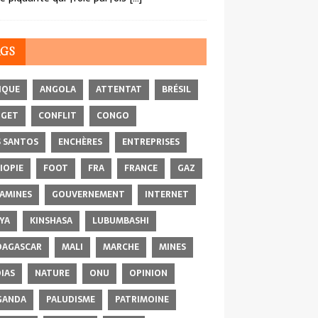
AGS
IQUE
ANGOLA
ATTENTAT
BRÉSIL
DGET
CONFLIT
CONGO
 SANTOS
ENCHÈRES
ENTREPRISES
IOPIE
FOOT
FRA
FRANCE
GAZ
AMINES
GOUVERNEMENT
INTERNET
YA
KINSHASA
LUBUMBASHI
AGASCAR
MALI
MARCHE
MINES
IAS
NATURE
ONU
OPINION
GANDA
PALUDISME
PATRIMOINE