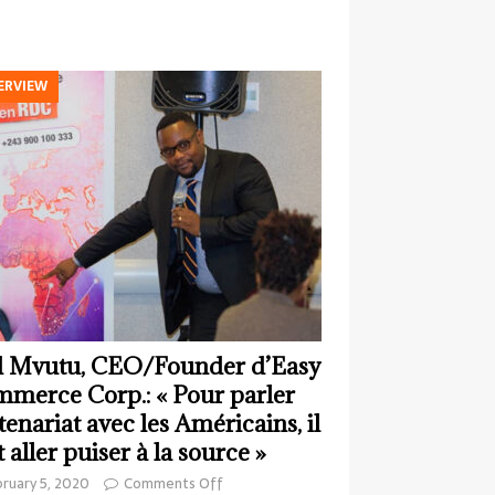
ERVIEW
 Mvutu, CEO/Founder d’Easy
merce Corp.: « Pour parler
tenariat avec les Américains, il
t aller puiser à la source »
ruary 5, 2020
Comments Off