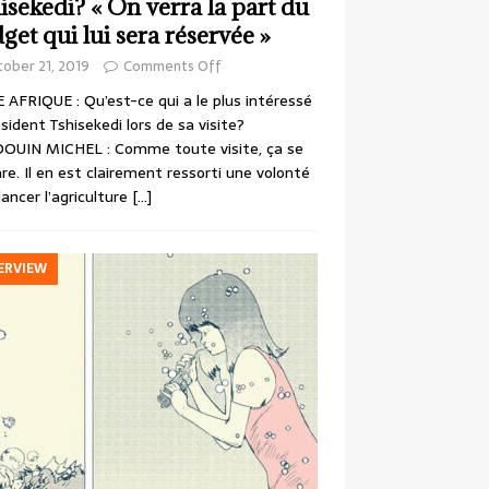
isekedi? « On verra la part du
get qui lui sera réservée »
ober 21, 2019
Comments Off
 AFRIQUE : Qu’est-ce qui a le plus intéressé
ésident Tshisekedi lors de sa visite?
OUIN MICHEL : Comme toute visite, ça se
re. Il en est clairement ressorti une volonté
lancer l’agriculture
[…]
ERVIEW