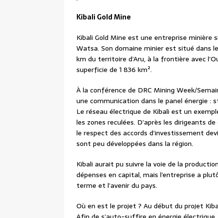
Kibali Gold Mine
Kibali Gold Mine est une entreprise minière s
Watsa. Son domaine minier est situé dans l
km du territoire d’Aru, à la frontière avec l’
superficie de 1 836 km².
À la conférence de DRC Mining Week/Semaine 
une communication dans le panel énergie : str
Le réseau électrique de Kibali est un exempl
les zones reculées. D’après les dirigeants de 
le respect des accords d’investissement dev
sont peu développées dans la région.
Kibali aurait pu suivre la voie de la produc
dépenses en capital, mais l’entreprise a plutô
terme et l’avenir du pays.
Où en est le projet ? Au début du projet Kibal
Afin de s’auto-suffire en énergie électrique,