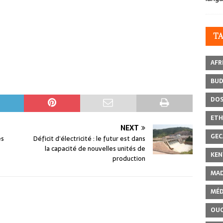
T
AFR
BU
DOS
ETH
NEXT
GEC
es
Déficit d’électricité : le futur est dans
la capacité de nouvelles unités de
KEN
production
MAD
MÉD
OU