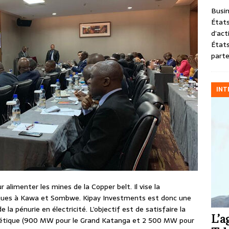
Busin
États
d’act
États
parte
INT
 alimenter les mines de la Copper belt. Il vise la
iques à Kawa et Sombwe. Kipay Investments est donc une
 la pénurie en électricité. L’objectif est de satisfaire la
L’a
rgétique (900 MW pour le Grand Katanga et 2 500 MW pour