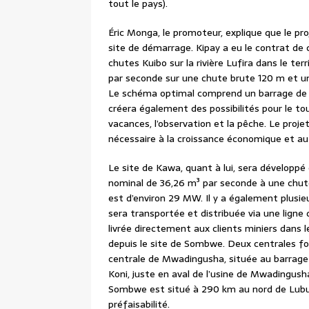
tout le pays).
Éric Monga, le promoteur, explique que le pro
site de démarrage. Kipay a eu le contrat de
chutes Kuibo sur la rivière Lufira dans le te
par seconde sur une chute brute 120 m et un
Le schéma optimal comprend un barrage de
créera également des possibilités pour le t
vacances, l’observation et la pêche. Le proje
nécessaire à la croissance économique et au
Le site de Kawa, quant à lui, sera développé
nominal de 36,26 m³ par seconde à une chute
est d’environ 29 MW. Il y a également plusieu
sera transportée et distribuée via une lign
livrée directement aux clients miniers dans l
depuis le site de Sombwe. Deux centrales fo
centrale de Mwadingusha, située au barrage 
Koni, juste en aval de l’usine de Mwadingush
Sombwe est situé à 290 km au nord de Lubum
préfaisabilité.