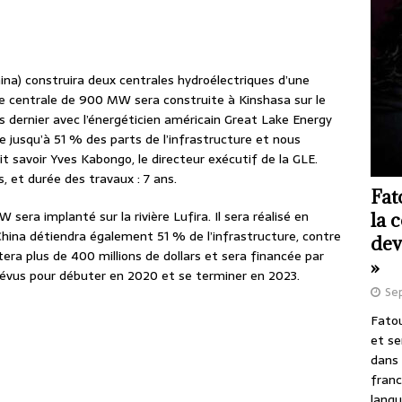
na) construira deux centrales hydroélectriques d’une
 centrale de 900 MW sera construite à Kinshasa sur le
 dernier avec l’énergéticien américain Great Lake Energy
re jusqu’à 51 % des parts de l’infrastructure et nous
t savoir Yves Kabongo, le directeur exécutif de la GLE.
rs, et durée des travaux : 7 ans.
Fat
era implanté sur la rivière Lufira. Il sera réalisé en
la 
hina détiendra également 51 % de l’infrastructure, contre
dev
era plus de 400 millions de dollars et sera financée par
»
révus pour débuter en 2020 et se terminer en 2023.
Se
Fatou
et se
dans 
franc
langu