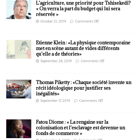
L’agriculture, une priorité pour Tshisekedi?
« On verra la part du budget qui lui sera
réservée »
October 21, 2019
Comments Off
Etienne Klein : «La physique contemporaine
met en scène autant de vides différents
qu’elle a de théories»
September 28, 2019
Comments Off
Thomas Piketty : «Chaque société invente un
récit idéologique pour justifier ses
inégalités»
September 17, 2019
Comments Off
Fatou Diome : « La rengaine sur la
colonisation et l’esclavage est devenue un
fonds de commerce »