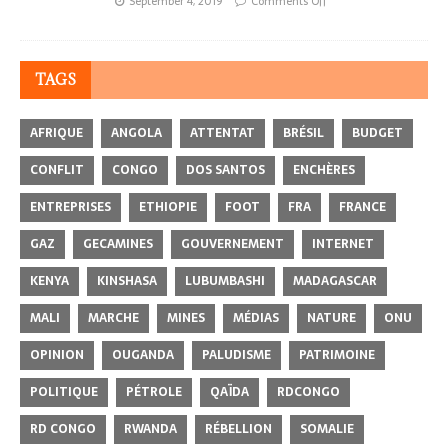
September 4, 2019
Comments Off
TAGS
AFRIQUE
ANGOLA
ATTENTAT
BRÉSIL
BUDGET
CONFLIT
CONGO
DOS SANTOS
ENCHÈRES
ENTREPRISES
ETHIOPIE
FOOT
FRA
FRANCE
GAZ
GECAMINES
GOUVERNEMENT
INTERNET
KENYA
KINSHASA
LUBUMBASHI
MADAGASCAR
MALI
MARCHE
MINES
MÉDIAS
NATURE
ONU
OPINION
OUGANDA
PALUDISME
PATRIMOINE
POLITIQUE
PÉTROLE
QAÏDA
RDCONGO
RD CONGO
RWANDA
RÉBELLION
SOMALIE