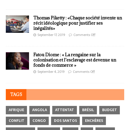
Thomas Piketty : «Chaque société invente un
récit idéologique pour justifier ses
inégalités»
September 17, 2019
Comments Off
Fatou Diome : « La rengaine sur la
colonisation et l’esclavage est devenue un
fonds de commerce »
September 4, 2019
Comments Off
TAGS
AFRIQUE
ANGOLA
ATTENTAT
BRÉSIL
BUDGET
CONFLIT
CONGO
DOS SANTOS
ENCHÈRES