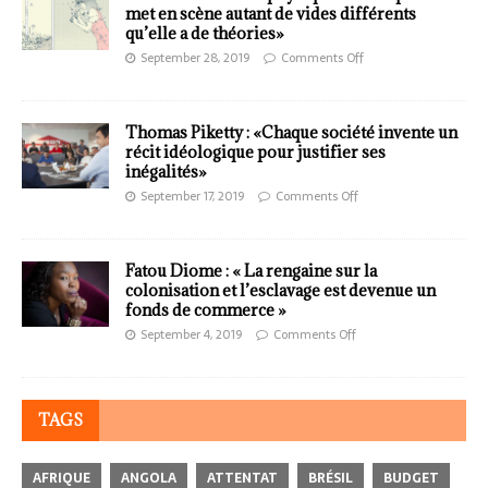
met en scène autant de vides différents
qu’elle a de théories»
September 28, 2019
Comments Off
Thomas Piketty : «Chaque société invente un
récit idéologique pour justifier ses
inégalités»
September 17, 2019
Comments Off
Fatou Diome : « La rengaine sur la
colonisation et l’esclavage est devenue un
fonds de commerce »
September 4, 2019
Comments Off
TAGS
AFRIQUE
ANGOLA
ATTENTAT
BRÉSIL
BUDGET