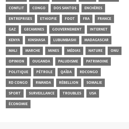
CONFLIT
CONGO
DOS SANTOS
ENCHÈRES
ENTREPRISES
ETHIOPIE
FOOT
FRA
FRANCE
GAZ
GECAMINES
GOUVERNEMENT
INTERNET
KENYA
KINSHASA
LUBUMBASHI
MADAGASCAR
MALI
MARCHE
MINES
MÉDIAS
NATURE
ONU
OPINION
OUGANDA
PALUDISME
PATRIMOINE
POLITIQUE
PÉTROLE
QAÏDA
RDCONGO
RD CONGO
RWANDA
RÉBELLION
SOMALIE
SPORT
SURVEILLANCE
TROUBLES
USA
ÉCONOMIE