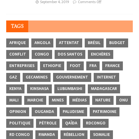
September 4, 2019
Comments Off
TAGS
AFRIQUE
ANGOLA
ATTENTAT
BRÉSIL
BUDGET
CONFLIT
CONGO
DOS SANTOS
ENCHÈRES
ENTREPRISES
ETHIOPIE
FOOT
FRA
FRANCE
GAZ
GECAMINES
GOUVERNEMENT
INTERNET
KENYA
KINSHASA
LUBUMBASHI
MADAGASCAR
MALI
MARCHE
MINES
MÉDIAS
NATURE
ONU
OPINION
OUGANDA
PALUDISME
PATRIMOINE
POLITIQUE
PÉTROLE
QAÏDA
RDCONGO
RD CONGO
RWANDA
RÉBELLION
SOMALIE