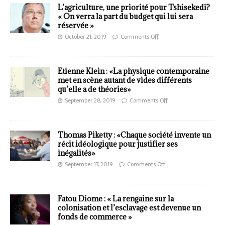
L’agriculture, une priorité pour Tshisekedi?
« On verra la part du budget qui lui sera
réservée »
October 21, 2019
Comments Off
Etienne Klein : «La physique contemporaine
met en scène autant de vides différents
qu’elle a de théories»
September 28, 2019
Comments Off
Thomas Piketty : «Chaque société invente un
récit idéologique pour justifier ses
inégalités»
September 17, 2019
Comments Off
Fatou Diome : « La rengaine sur la
colonisation et l’esclavage est devenue un
fonds de commerce »