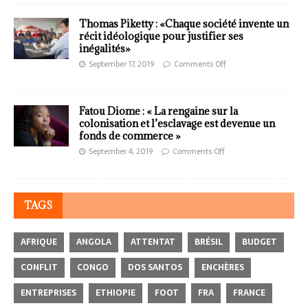
Thomas Piketty : «Chaque société invente un
récit idéologique pour justifier ses
inégalités»
September 17, 2019
Comments Off
Fatou Diome : « La rengaine sur la
colonisation et l’esclavage est devenue un
fonds de commerce »
September 4, 2019
Comments Off
TAGS
AFRIQUE
ANGOLA
ATTENTAT
BRÉSIL
BUDGET
CONFLIT
CONGO
DOS SANTOS
ENCHÈRES
ENTREPRISES
ETHIOPIE
FOOT
FRA
FRANCE