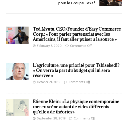
pour le Groupe Texaf
Ted Mvutu, CEO/Founder d’Easy Commerce
Corp.: « Pour parler partenariat avec les
Américains, il faut aller puiser à la source »
February 5, 2020
Comments Off
L’agriculture, une priorité pour Tshisekedi?
« On verra la part du budget qui lui sera
réservée »
October 21, 2019
Comments Off
Etienne Klein : «La physique contemporaine
met en scène autant de vides différents
qu’elle a de théories»
September 28, 2019
Comments Off