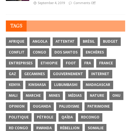
September 4, 2019
Comments Off
TAGS
AFRIQUE
ANGOLA
ATTENTAT
BRÉSIL
BUDGET
CONFLIT
CONGO
DOS SANTOS
ENCHÈRES
ENTREPRISES
ETHIOPIE
FOOT
FRA
FRANCE
GAZ
GECAMINES
GOUVERNEMENT
INTERNET
KENYA
KINSHASA
LUBUMBASHI
MADAGASCAR
MALI
MARCHE
MINES
MÉDIAS
NATURE
ONU
OPINION
OUGANDA
PALUDISME
PATRIMOINE
POLITIQUE
PÉTROLE
QAÏDA
RDCONGO
RD CONGO
RWANDA
RÉBELLION
SOMALIE