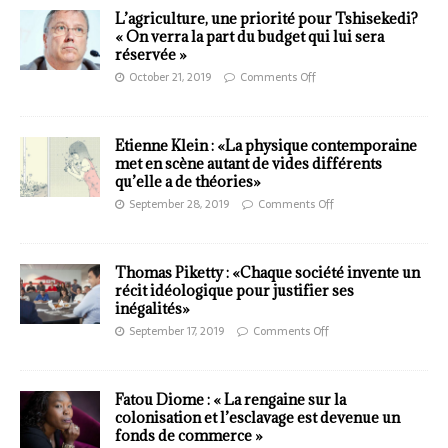
L’agriculture, une priorité pour Tshisekedi?
« On verra la part du budget qui lui sera
réservée »
October 21, 2019
Comments Off
Etienne Klein : «La physique contemporaine
met en scène autant de vides différents
qu’elle a de théories»
September 28, 2019
Comments Off
Thomas Piketty : «Chaque société invente un
récit idéologique pour justifier ses
inégalités»
September 17, 2019
Comments Off
Fatou Diome : « La rengaine sur la
colonisation et l’esclavage est devenue un
fonds de commerce »