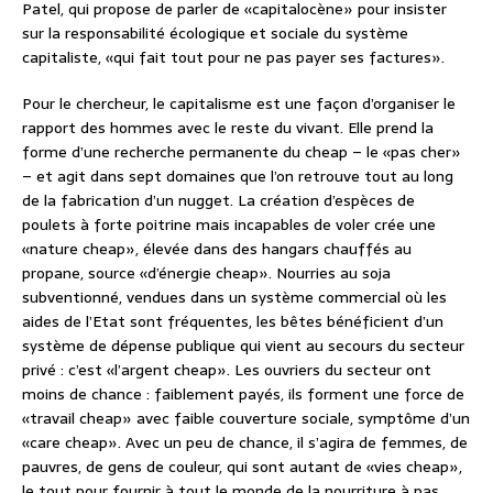
Patel, qui propose de parler de «capitalocène» pour insister
sur la responsabilité écologique et sociale du système
capitaliste, «qui fait tout pour ne pas payer ses factures».
Pour le chercheur, le capitalisme est une façon d’organiser le
rapport des hommes avec le reste du vivant. Elle prend la
forme d’une recherche permanente du cheap – le «pas cher»
– et agit dans sept domaines que l’on retrouve tout au long
de la fabrication d’un nugget. La création d’espèces de
poulets à forte poitrine mais incapables de voler crée une
«nature cheap», élevée dans des hangars chauffés au
propane, source «d’énergie cheap». Nourries au soja
subventionné, vendues dans un système commercial où les
aides de l’Etat sont fréquentes, les bêtes bénéficient d’un
système de dépense publique qui vient au secours du secteur
privé : c’est «l’argent cheap». Les ouvriers du secteur ont
moins de chance : faiblement payés, ils forment une force de
«travail cheap» avec faible couverture sociale, symptôme d’un
«care cheap». Avec un peu de chance, il s’agira de femmes, de
pauvres, de gens de couleur, qui sont autant de «vies cheap»,
le tout pour fournir à tout le monde de la nourriture à pas