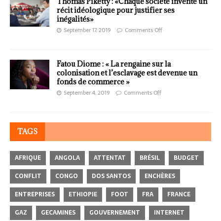
Thomas Piketty : «Chaque société invente un
récit idéologique pour justifier ses
inégalités»
September 17, 2019
Comments Off
Fatou Diome : « La rengaine sur la
colonisation et l’esclavage est devenue un
fonds de commerce »
September 4, 2019
Comments Off
TAGS
AFRIQUE
ANGOLA
ATTENTAT
BRÉSIL
BUDGET
CONFLIT
CONGO
DOS SANTOS
ENCHÈRES
ENTREPRISES
ETHIOPIE
FOOT
FRA
FRANCE
GAZ
GECAMINES
GOUVERNEMENT
INTERNET