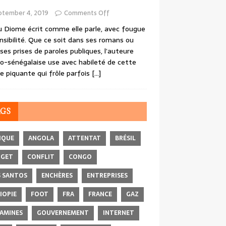
ptember 4, 2019
Comments Off
 Diome écrit comme elle parle, avec fougue
nsibilité. Que ce soit dans ses romans ou
ses prises de paroles publiques, l’auteure
o-sénégalaise use avec habileté de cette
e piquante qui frôle parfois
[…]
AGS
IQUE
ANGOLA
ATTENTAT
BRÉSIL
DGET
CONFLIT
CONGO
 SANTOS
ENCHÈRES
ENTREPRISES
IOPIE
FOOT
FRA
FRANCE
GAZ
AMINES
GOUVERNEMENT
INTERNET