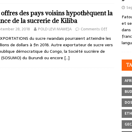
Se
 offres des pays voisins hypothèquent la
Fatou
ance de la sucrerie de Kiliba
et se
ptember 28, 2018
POLD LEVI MAWEJA
Comments Off
dans 
franc
XPORTATIONS du sucre rwandais pourraient atteindre les
langu
llions de dollars à fin 2018. Autre exportateur de sucre vers
publique démocratique du Congo, la Société sucrière de
 (SOSUMO) du Burundi ou encore
[…]
T
AFR
BU
DOS
ETH
GEC