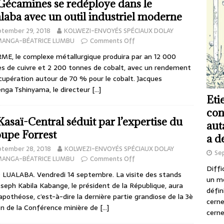
Gécamines se redéploye dans le
laba avec un outil industriel moderne
ptember 29, 2018
KOLWEZI-ENVOYÉS SPÉCIAUX DOLAY
MANGA-BÉATRICE LUMBU
Comments Off
ME, le complexe métallurgique produira par an 12 000
s de cuivre et 2 200 tonnes de cobalt, avec un rendement
cupération autour de 70 % pour le cobalt. Jacques
ga Tshinyama, le directeur
[…]
Eti
con
Kasaï-Central séduit par l’expertise du
aut
upe Forrest
a d
ptember 28, 2018
KOLWEZI-ENVOYÉS SPÉCIAUX DOLAY
Se
MANGA-BÉATRICE LUMBU
Comments Off
Diffi
LUALABA. Vendredi 14 septembre. La visite des stands
un m
oseph Kabila Kabange, le président de la République, aura
défin
’apothéose, c’est-à-dire la dernière partie grandiose de la 3è
cerne
on de la Conférence minière de
[…]
cerne