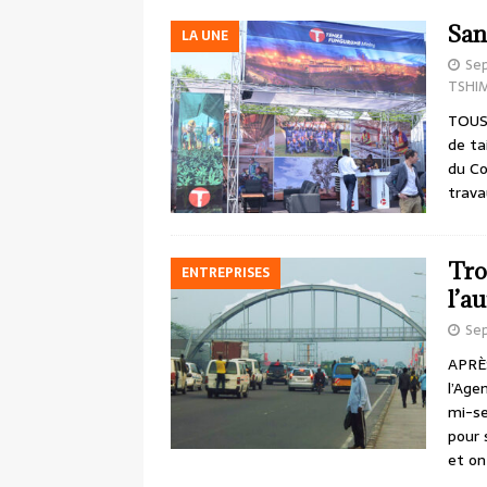
San
LA UNE
Se
TSHI
TOUS 
de ta
du Co
trava
Tro
ENTREPRISES
l’a
Se
APRÈS
l’Age
mi-se
pour 
et o