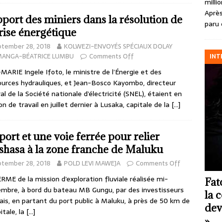
milli
Après
pport des miniers dans la résolution de
paru 
crise énergétique
ptember 28, 2018
KOLWEZI-ENVOYÉS SPÉCIAUX DOLAY
MANGA-BÉATRICE LUMBU
Comments Off
INT
MARIE Ingele Ifoto, le ministre de l’Énergie et des
urces hydrauliques, et Jean-Bosco Kayombo, directeur
al de la Société nationale d’électricité (SNEL), étaient en
on de travail en juillet dernier à Lusaka, capitale de la
[…]
port et une voie ferrée pour relier
shasa à la zone franche de Maluku
ptember 28, 2018
POLD LEVI MAWEJA
Comments Off
RME de la mission d’exploration fluviale réalisée mi-
Fat
mbre, à bord du bateau MB Gungu, par des investisseurs
la 
ais, en partant du port public à Maluku, à près de 50 km de
dev
itale, la
[…]
»