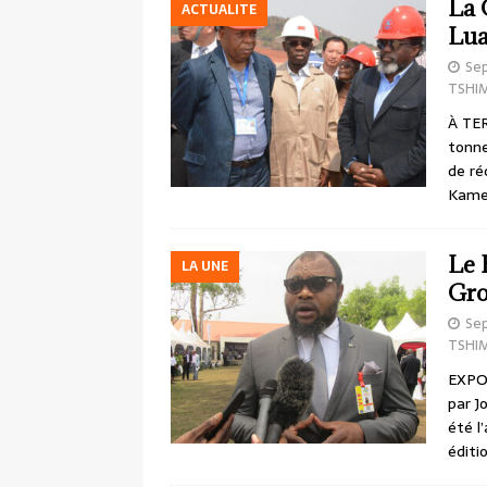
La 
ACTUALITE
Lua
Se
TSHI
À TER
tonne
de ré
Kamen
Le 
LA UNE
Gro
Se
TSHI
EXPO 
par J
été l
éditi