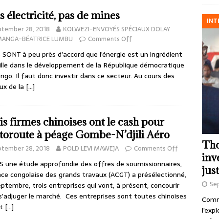
s électricité, pas de mines
INT
ptember 28, 2018
KOLWEZI-ENVOYÉS SPÉCIAUX DOLAY
MANGA-BÉATRICE LUMBU
Comments Off
SONT à peu près d’accord que l’énergie est un ingrédient
ille dans le développement de la République démocratique
ngo. Il faut donc investir dans ce secteur. Au cours des
ux de la
[…]
is firmes chinoises ont le cash pour
utoroute à péage Gombe-N’djili Aéro
Tho
ptember 28, 2018
POLD LEVI MAWEJA
Comments Off
inv
 une étude approfondie des offres de soumissionnaires,
just
nce congolaise des grands travaux (ACGT) a présélectionné,
Se
ptembre, trois entreprises qui vont, à présent, concourir
s’adjuger le marché. Ces entreprises sont toutes chinoises
Comme
nt
[…]
l’exp