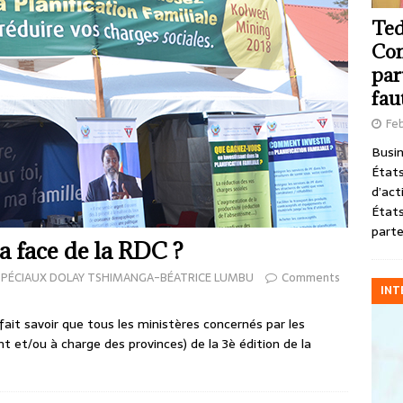
Ted
Com
par
fau
Feb
Busin
États
d’act
États
parte
la face de la RDC ?
SPÉCIAUX DOLAY TSHIMANGA-BÉATRICE LUMBU
Comments
INT
ait savoir que tous les ministères concernés par les
et/ou à charge des provinces) de la 3è édition de la