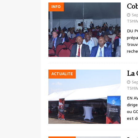
Cob
INFO
Se
TSHI
DU PO
prépa
trouv
rech
La 
ACTUALITE
Se
TSHI
EN AV
dirig
ou GC
est 