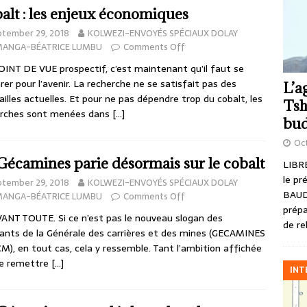
alt : les enjeux économiques
ptember 29, 2018
KOLWEZI-ENVOYÉS SPÉCIAUX DOLAY
MANGA-BÉATRICE LUMBU
Comments Off
INT DE VUE prospectif, c’est maintenant qu’il faut se
rer pour l’avenir. La recherche ne se satisfait pas des
L’a
ailles actuelles. Et pour ne pas dépendre trop du cobalt, les
Tsh
erches sont menées dans
[…]
bud
Oct
Gécamines parie désormais sur le cobalt
LIBRE
le pr
ptember 29, 2018
KOLWEZI-ENVOYÉS SPÉCIAUX DOLAY
BAUD
MANGA-BÉATRICE LUMBU
Comments Off
prépa
ANT TOUTE. Si ce n’est pas le nouveau slogan des
de re
eants de la Générale des carrières et des mines (GECAMINES
M), en tout cas, cela y ressemble. Tant l’ambition affichée
de remettre
[…]
INT