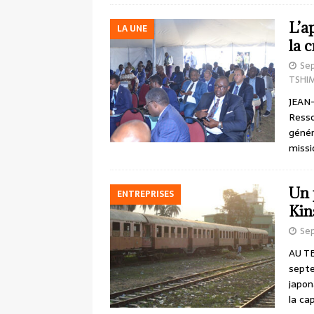
L’a
LA UNE
la 
Se
TSHI
JEAN-
Resso
génér
missi
Un 
ENTREPRISES
Kin
Se
AU TE
septe
japon
la cap