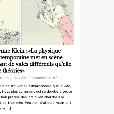
enne Klein : «La physique
temporaine met en scène
ant de vides différents qu’elle
e théories»
ptember 28, 2019
Comments Off
cile de trouver plus insaisissable que le vide,
ot des plus communs qui se dérobe à toute
ition précise dès lors qu’on cherche à le
r de trop près. Peut-on, d’ailleurs, vraiment
r le
[…]