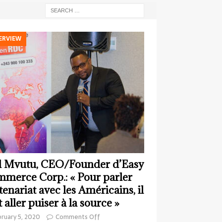
ERVIEW
 Mvutu, CEO/Founder d’Easy
merce Corp.: « Pour parler
tenariat avec les Américains, il
t aller puiser à la source »
ruary 5, 2020
Comments Off