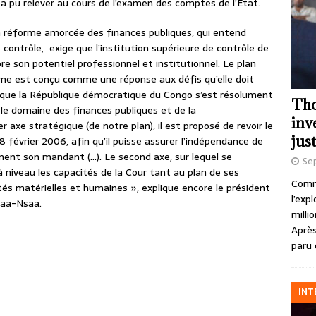
 a pu relever au cours de l’examen des comptes de l’État.
la réforme amorcée des finances publiques, qui entend
contrôle, exige que l’institution supérieure de contrôle de
 son potentiel professionnel et institutionnel. Le plan
e est conçu comme une réponse aux défis qu’elle doit
s que la République démocratique du Congo s’est résolument
Tho
e domaine des finances publiques et de la
inv
r axe stratégique (de notre plan), il est proposé de revoir le
just
8 février 2006, afin qu’il puisse assurer l’indépendance de
ment son mandant (…). Le second axe, sur lequel se
Se
 niveau les capacités de la Cour tant au plan de ses
Comme
és matérielles et humaines », explique encore le président
l’exp
saa-Nsaa.
milli
Après
paru 
INT