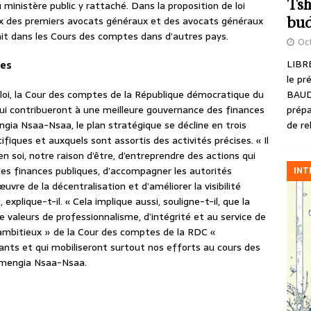
Tsh
nistère public y rattaché. Dans la proposition de loi
bud
x des premiers avocats généraux et des avocats généraux
ait dans les Cours des comptes dans d’autres pays.
Oct
LIBRE
ues
le pr
BAUD
 loi, la Cour des comptes de la République démocratique du
prépa
ui contribueront à une meilleure gouvernance des finances
de re
ngia Nsaa-Nsaa, le plan stratégique se décline en trois
iques et auxquels sont assortis des activités précises. « Il
en soi, notre raison d’être, d’entreprendre des actions qui
es finances publiques, d’accompagner les autorités
INT
uvre de la décentralisation et d’améliorer la visibilité
xplique-t-il. « Cela implique aussi, souligne-t-il, que la
 valeurs de professionnalisme, d’intégrité et au service de
ifs ambitieux » de la Cour des comptes de la RDC «
nts et qui mobiliseront surtout nos efforts au cours des
zemengia Nsaa-Nsaa.