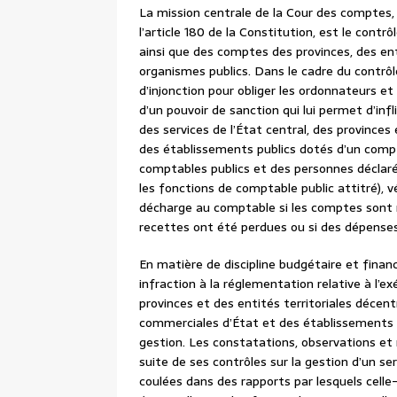
La mission centrale de la Cour des comptes, q
l’article 180 de la Constitution, est le contrô
ainsi que des comptes des provinces, des ent
organismes publics. Dans le cadre du contrôle
d’injonction pour obliger les ordonnateurs e
d’un pouvoir de sanction qui lui permet d’infl
des services de l’État central, des provinces 
des établissements publics dotés d’un compt
comptables publics et des personnes déclarée
les fonctions de comptable public attitré), v
décharge au comptable si les comptes sont ré
recettes ont été perdues ou si des dépenses
En matière de discipline budgétaire et finan
infraction à la réglementation relative à l’
provinces et des entités territoriales décen
commerciales d’État et des établissements p
gestion. Les constatations, observations e
suite de ses contrôles sur la gestion d’un ser
coulées dans des rapports par lesquels celle