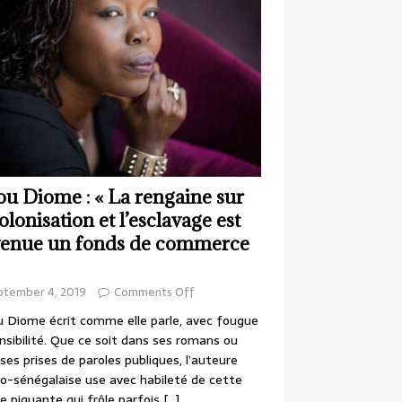
ou Diome : « La rengaine sur
colonisation et l’esclavage est
enue un fonds de commerce
ptember 4, 2019
Comments Off
 Diome écrit comme elle parle, avec fougue
nsibilité. Que ce soit dans ses romans ou
ses prises de paroles publiques, l’auteure
o-sénégalaise use avec habileté de cette
e piquante qui frôle parfois
[…]