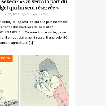
isekedi? « On verra la part du
get qui lui sera réservée »
ober 21, 2019
Comments Off
 AFRIQUE : Qu’est-ce qui a le plus intéressé
ésident Tshisekedi lors de sa visite?
OUIN MICHEL : Comme toute visite, ça se
re. Il en est clairement ressorti une volonté
lancer l’agriculture
[…]
ERVIEW