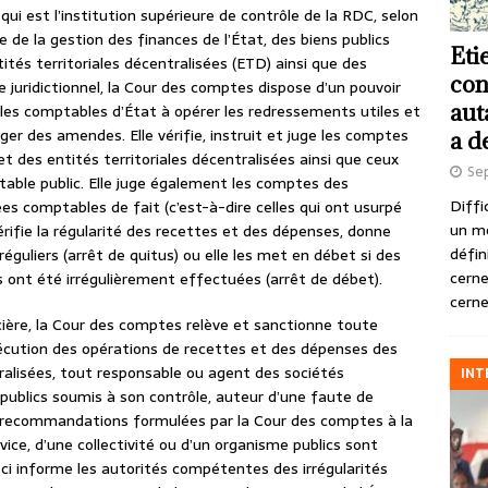
ui est l’institution supérieure de contrôle de la RDC, selon
le de la gestion des finances de l’État, des biens publics
Eti
ités territoriales décentralisées (ETD) ainsi que des
con
 juridictionnel, la Cour des comptes dispose d’un pouvoir
aut
t les comptables d’État à opérer les redressements utiles et
iger des amendes. Elle vérifie, instruit et juge les comptes
a d
et des entités territoriales décentralisées ainsi que ceux
Se
able public. Elle juge également les comptes des
Diffi
s comptables de fait (c’est-à-dire celles qui ont usurpé
un m
érifie la régularité des recettes et des dépenses, donne
défin
guliers (arrêt de quitus) ou elle les met en débet si des
cerne
 ont été irrégulièrement effectuées (arrêt de débet).
cerne
cière, la Cour des comptes relève et sanctionne toute
exécution des opérations de recettes et des dépenses des
tralisées, tout responsable ou agent des sociétés
INT
ublics soumis à son contrôle, auteur d’une faute de
t recommandations formulées par la Cour des comptes à la
vice, d’une collectivité ou d’un organisme publics sont
-ci informe les autorités compétentes des irrégularités