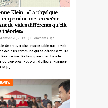
enne Klein : «La physique
temporaine met en scène
ant de vides différents qu’elle
e théories»
ptember 28, 2019
Comments Off
cile de trouver plus insaisissable que le vide,
ot des plus communs qui se dérobe à toute
ition précise dès lors qu’on cherche à le
r de trop près. Peut-on, d’ailleurs, vraiment
r le
[…]
ERVIEW