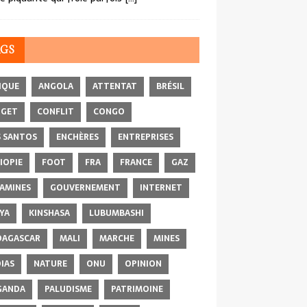
AGS
IQUE
ANGOLA
ATTENTAT
BRÉSIL
DGET
CONFLIT
CONGO
 SANTOS
ENCHÈRES
ENTREPRISES
IOPIE
FOOT
FRA
FRANCE
GAZ
AMINES
GOUVERNEMENT
INTERNET
YA
KINSHASA
LUBUMBASHI
AGASCAR
MALI
MARCHE
MINES
IAS
NATURE
ONU
OPINION
GANDA
PALUDISME
PATRIMOINE