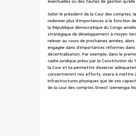
éventuelles ou des fautes de gestion qu’elle
Selon le président de la Cour des comptes, 
redonner plus d’importances à la fonction de 
la République démocratique du Congo améliore
stratégique de développement à moyen term
relever au cours de prochaines années, alor
engagée dans d’importances réformes dans l
décentralisation. Par exemple, dans le premie
cadre juridique prévu par la Constitution du 1
la Cour et lui permettre d’exercer adéquate
concentreront nos efforts, visera à mettre à
infrastructures physiques que de ses capacit
de la cour des comptes Ernest Izemengia N