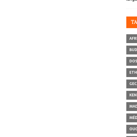
T
AFR
BU
DOS
ETH
GEC
KEN
MAD
MÉD
OU