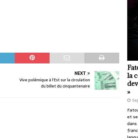
Fat
NEXT
la 
Vive polémique à l’Est sur la circulation
dev
du billet du cinquantenaire
»
Se
Fatou
et se
dans 
franc
langu