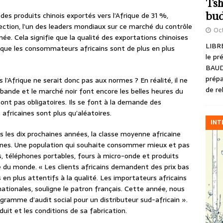
Tsh
bud
des produits chinois exportés vers l’Afrique de 31 %,
ection, l’un des leaders mondiaux sur ce marché du contrôle
Oct
e. Cela signifie que la qualité des exportations chinoises
LIBRE
t que les consommateurs africains sont de plus en plus
le pr
BAUD
prépa
s l’Afrique ne serait donc pas aux normes ? En réalité, il ne
de re
bande et le marché noir font encore les belles heures du
ont pas obligatoires. Ils se font à la demande des
africaines sont plus qu’aléatoires.
INT
s les dix prochaines années, la classe moyenne africaine
onnes. Une population qui souhaite consommer mieux et pas
, téléphones portables, fours à micro-onde et produits
ne du monde. « Les clients africains demandent des prix bas
s en plus attentifs à la qualité. Les importateurs africains
tionales, souligne le patron français. Cette année, nous
amme d’audit social pour un distributeur sud-africain ».
roduit et les conditions de sa fabrication.