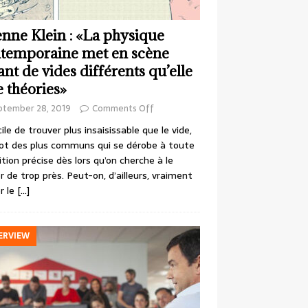
enne Klein : «La physique
temporaine met en scène
ant de vides différents qu’elle
e théories»
ptember 28, 2019
Comments Off
cile de trouver plus insaisissable que le vide,
ot des plus communs qui se dérobe à toute
ition précise dès lors qu’on cherche à le
r de trop près. Peut-on, d’ailleurs, vraiment
r le
[…]
ERVIEW