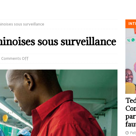
INT
inoises sous surveillance
inoises sous surveillance
Comments Off
Ted
Com
par
fau
Feb