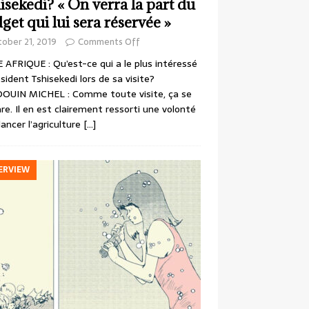
isekedi? « On verra la part du
get qui lui sera réservée »
ober 21, 2019
Comments Off
 AFRIQUE : Qu’est-ce qui a le plus intéressé
ésident Tshisekedi lors de sa visite?
OUIN MICHEL : Comme toute visite, ça se
re. Il en est clairement ressorti une volonté
lancer l’agriculture
[…]
ERVIEW