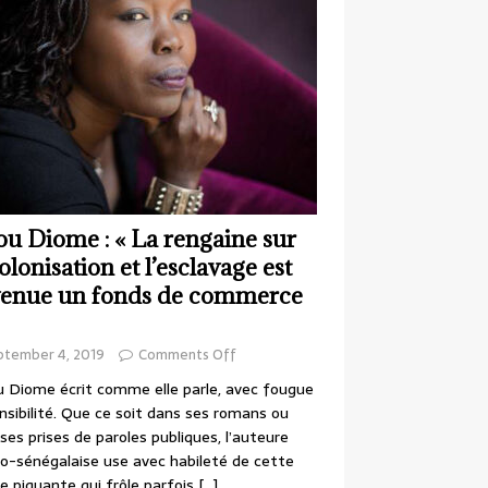
ou Diome : « La rengaine sur
colonisation et l’esclavage est
enue un fonds de commerce
ptember 4, 2019
Comments Off
 Diome écrit comme elle parle, avec fougue
nsibilité. Que ce soit dans ses romans ou
ses prises de paroles publiques, l’auteure
o-sénégalaise use avec habileté de cette
e piquante qui frôle parfois
[…]