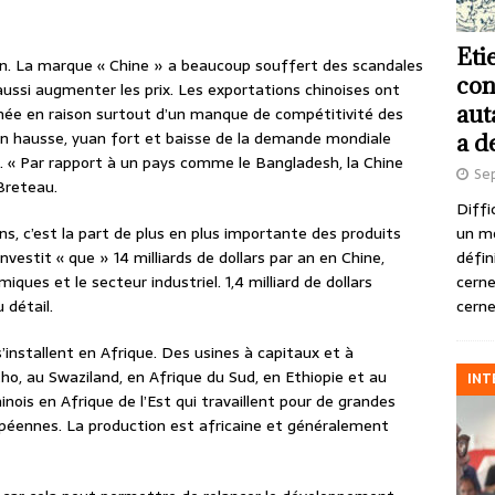
Eti
on. La marque « Chine » a beaucoup souffert des scandales
con
t aussi augmenter les prix. Les exportations chinoises ont
aut
nnée en raison surtout d’un manque de compétitivité des
s en hausse, yuan fort et baisse de la demande mondiale
a d
s. « Par rapport à un pays comme le Bangladesh, la Chine
Se
 Breteau.
Diffi
un m
ns, c’est la part de plus en plus importante des produits
défin
’investit « que » 14 milliards de dollars par an en Chine,
cerne
ques et le secteur industriel. 1,4 milliard de dollars
cerne
 détail.
s’installent en Afrique. Des usines à capitaux et à
o, au Swaziland, en Afrique du Sud, en Ethiopie et au
INT
nois en Afrique de l’Est qui travaillent pour de grandes
éennes. La production est africaine et généralement