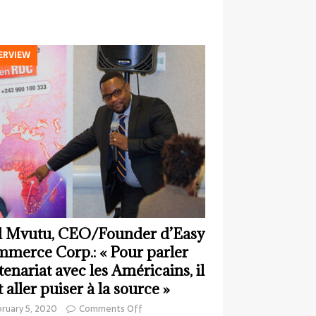
ERVIEW
 Mvutu, CEO/Founder d’Easy
merce Corp.: « Pour parler
tenariat avec les Américains, il
t aller puiser à la source »
ruary 5, 2020
Comments Off