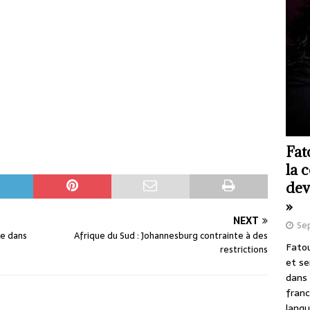
Fat
la 
dev
»
NEXT
Se
ge dans
Afrique du Sud : Johannesburg contrainte à des
Fatou
restrictions
et se
dans 
franc
langu