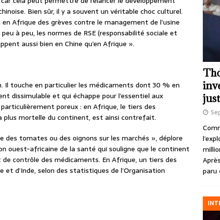
, car cela peut permettre de relancer le développement
hinoise. Bien sûr, il y a souvent un véritable choc culturel.
vu en Afrique des grèves contre le management de l’usine
eu à peu, les normes de RSE (responsabilité sociale et
ppent aussi bien en Chine qu’en Afrique ».
Tho
inv
n. Il touche en particulier les médicaments dont 30 % en
nt dissimulable et qui échappe pour l’essentiel aux
just
particulièrement poreux : en Afrique, le tiers des
Se
plus mortelle du continent, est ainsi contrefait.
Comme
des tomates ou des oignons sur les marchés », déplore
l’exp
on ouest-africaine de la santé qui souligne que le continent
milli
 de contrôle des médicaments. En Afrique, un tiers des
Après
 et d’Inde, selon des statistiques de l’Organisation
paru 
INT