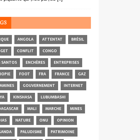
AGS
IQUE
ANGOLA
ATTENTAT
BRÉSIL
DGET
CONFLIT
CONGO
 SANTOS
ENCHÈRES
ENTREPRISES
IOPIE
FOOT
FRA
FRANCE
GAZ
AMINES
GOUVERNEMENT
INTERNET
YA
KINSHASA
LUBUMBASHI
AGASCAR
MALI
MARCHE
MINES
IAS
NATURE
ONU
OPINION
GANDA
PALUDISME
PATRIMOINE