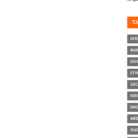
T
AFR
BU
DOS
ETH
GEC
KEN
MAD
MÉD
OU