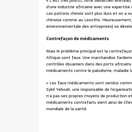
« C’est très positif, note Sébastien Breteau
d’une industrie africaine avec une expertise c
Les patrons chinois sont plus durs et on a 
chinoise comme au Lesotho. Heureusement, p
environnementale des entreprises) se dévelo
Contrefaçon de médicaments
Mais le problème principal est la contrefaço
Afrique sont faux. Une marchandise facileme
contrôles douaniers dans des ports africains 
médicaments contre le paludisme, maladie la 
« Les faux médicaments sont vendus comme 
Sybil Yeboah, une responsable de l’organisati
n’a pas ses propres moyens de production et
médicaments contrefaits vient ainsi de Chine
mondiale de la santé.