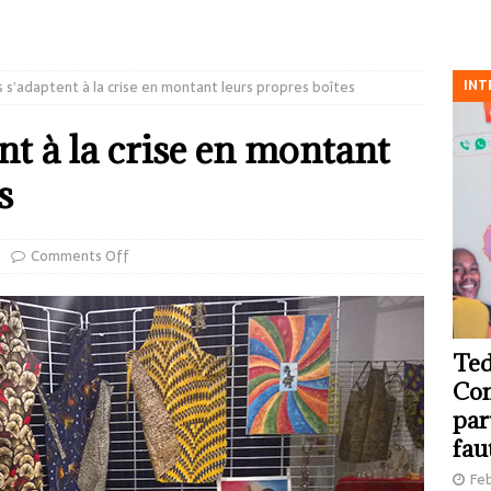
INT
s s’adaptent à la crise en montant leurs propres boîtes
nt à la crise en montant
s
Comments Off
Ted
Com
par
fau
Feb