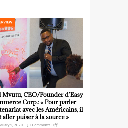
ERVIEW
 Mvutu, CEO/Founder d’Easy
merce Corp.: « Pour parler
tenariat avec les Américains, il
t aller puiser à la source »
ruary 5, 2020
Comments Off