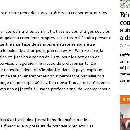
e structure répondant aux intérêts du consommateur, les
Eti
con
aut
deur des démarches administratives et des charges sociales
a d
congolais à créer leurs propres activités. « Il faudra penser à
itant le montage de sa propre entreprise sans être
Se
u le poids des charges », préconise-t-il. Par exemple, la
Diffi
ales et fiscales à moins de 10 % pour les activités de
un m
ervices allègeraient le niveau de prélèvements. De
défin
e nouvelles idées et s’implanter dans le pays, explique
cerne
tut de l’auto-entrepreneur pour permettre par ailleurs à
cerne
change d’une simple déclaration devant notaire, la résidence
bâtis non affectés à l’usage professionnel de l’entrepreneur
INT
tion d’activité, des formations financées par les
et financier aux porteurs de nouveaux projets. Les