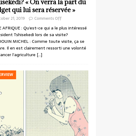
isekedi? « On verra la part du
get qui lui sera réservée »
ober 21, 2019
Comments Off
 AFRIQUE : Qu’est-ce qui a le plus intéressé
ésident Tshisekedi lors de sa visite?
OUIN MICHEL : Comme toute visite, ça se
re. Il en est clairement ressorti une volonté
lancer l’agriculture
[…]
ERVIEW