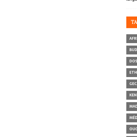
T
AFR
BU
DOS
ETH
GEC
KEN
MAD
MÉD
OU