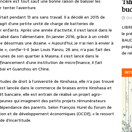
Tsh
ancière est tout sauf une bonne raison de baisser les
r tenter l’aventure.
bud
tait pendant 13 ans sans travail. Il a décidé en 2015 de
Oct
s’agit d’une petite unité de charge de batteries de
LIBRE
enfants. Après une année d’activité, il s’est lancé dans le
le pr
isé dans l’alimentaire. En janvier 2016, grâce à un crédit
BAUD
 désormais une dizaine. « Aujourd’hui, je n’ai rien à envier à
prépa
ie », confie-t-il. Jean Louis Panzu, 28 ans, n’a pas fait des
de re
nes de son quartier à Masina, il s’est lancé dans le
inancement d’une institution de microfinance, il fait
baï et Guanzhou en Chine.
INT
tudes de droit à l’université de Kinshasa, elle n’a pas trouvé
 s’est lancée dans le commerce de braises entre Kinshasa et
t bancaire, elle est entrain de réalisé un projet agro-
 jeunes qui imaginent des petits projets rémunérateurs
la dépendance des parents. Selon François Hurel du forum de
ation et de développement économiques (OCDE), « le ressort
de d’incertitude.