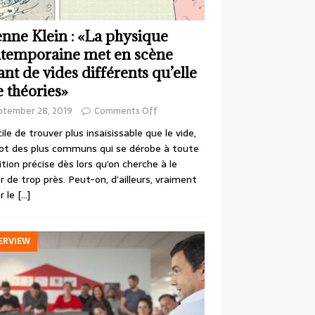
enne Klein : «La physique
temporaine met en scène
ant de vides différents qu’elle
e théories»
ptember 28, 2019
Comments Off
cile de trouver plus insaisissable que le vide,
ot des plus communs qui se dérobe à toute
ition précise dès lors qu’on cherche à le
r de trop près. Peut-on, d’ailleurs, vraiment
r le
[…]
ERVIEW