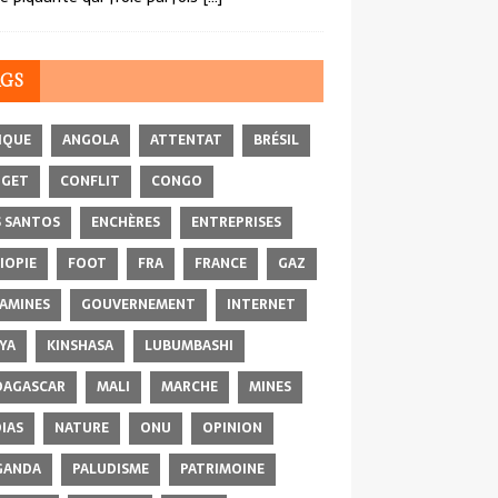
AGS
IQUE
ANGOLA
ATTENTAT
BRÉSIL
DGET
CONFLIT
CONGO
 SANTOS
ENCHÈRES
ENTREPRISES
IOPIE
FOOT
FRA
FRANCE
GAZ
AMINES
GOUVERNEMENT
INTERNET
YA
KINSHASA
LUBUMBASHI
AGASCAR
MALI
MARCHE
MINES
IAS
NATURE
ONU
OPINION
GANDA
PALUDISME
PATRIMOINE