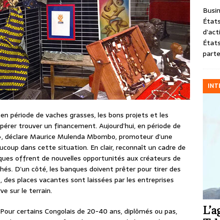
Busin
États
d’act
États
parte
INT
n période de vaches grasses, les bons projets et les
spérer trouver un financement. Aujourd’hui, en période de
er », déclare Maurice Mulenda Mbombo, promoteur d’une
ucoup dans cette situation. En clair, reconnaît un cadre de
anques offrent de nouvelles opportunités aux créateurs de
és. D’un côté, les banques doivent prêter pour tirer des
e, des places vacantes sont laissées par les entreprises
ve sur le terrain.
L’a
our certains Congolais de 20-40 ans, diplômés ou pas,