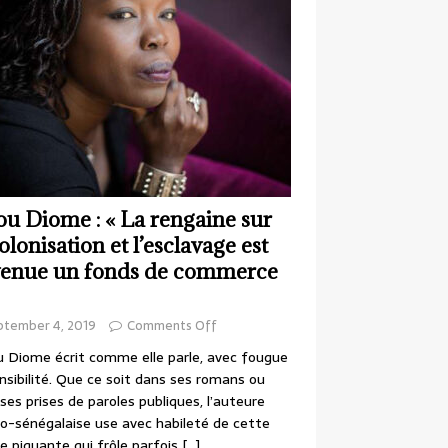
ou Diome : « La rengaine sur
colonisation et l’esclavage est
enue un fonds de commerce
ptember 4, 2019
Comments Off
 Diome écrit comme elle parle, avec fougue
nsibilité. Que ce soit dans ses romans ou
ses prises de paroles publiques, l’auteure
o-sénégalaise use avec habileté de cette
e piquante qui frôle parfois
[…]