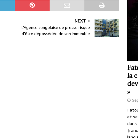
NEXT
L’Agence congolaise de presse risque
d’être dépossédée de son immeuble
Fat
la 
dev
»
Se
Fatou
et se
dans 
franc
langu