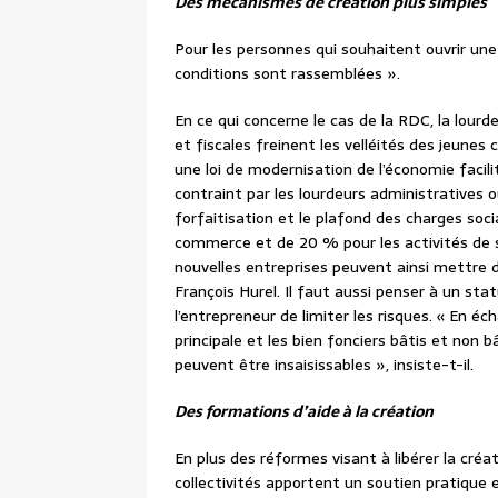
Des mécanismes de création plus simples
Pour les personnes qui souhaitent ouvrir un
conditions sont rassemblées ».
En ce qui concerne le cas de la RDC, la lour
et fiscales freinent les velléités des jeunes 
une loi de modernisation de l’économie facil
contraint par les lourdeurs administratives o
forfaitisation et le plafond des charges soci
commerce et de 20 % pour les activités de s
nouvelles entreprises peuvent ainsi mettre d
François Hurel. Il faut aussi penser à un sta
l’entrepreneur de limiter les risques. « En é
principale et les bien fonciers bâtis et non 
peuvent être insaisissables », insiste-t-il.
Des formations d’aide à la création
En plus des réformes visant à libérer la créa
collectivités apportent un soutien pratique 