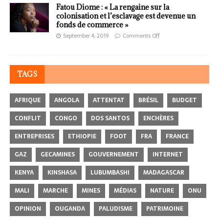
Fatou Diome : « La rengaine sur la
colonisation et l’esclavage est devenue un
fonds de commerce »
September 4, 2019
Comments Off
TAGS
AFRIQUE
ANGOLA
ATTENTAT
BRÉSIL
BUDGET
CONFLIT
CONGO
DOS SANTOS
ENCHÈRES
ENTREPRISES
ETHIOPIE
FOOT
FRA
FRANCE
GAZ
GECAMINES
GOUVERNEMENT
INTERNET
KENYA
KINSHASA
LUBUMBASHI
MADAGASCAR
MALI
MARCHE
MINES
MÉDIAS
NATURE
ONU
OPINION
OUGANDA
PALUDISME
PATRIMOINE