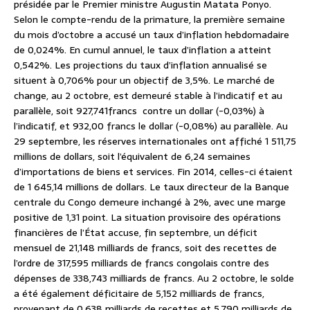
présidée par le Premier ministre Augustin Matata Ponyo.
Selon le compte-rendu de la primature, la première semaine
du mois d’octobre a accusé un taux d’inflation hebdomadaire
de 0,024%. En cumul annuel, le taux d’inflation a atteint
0,542%. Les projections du taux d’inflation annualisé se
situent à 0,706% pour un objectif de 3,5%. Le marché de
change, au 2 octobre, est demeuré stable à l’indicatif et au
parallèle, soit 927,741francs contre un dollar (-0,03%) à
l’indicatif, et 932,00 francs le dollar (-0,08%) au parallèle. Au
29 septembre, les réserves internationales ont affiché 1 511,75
millions de dollars, soit l’équivalent de 6,24 semaines
d’importations de biens et services. Fin 2014, celles-ci étaient
de 1 645,14 millions de dollars. Le taux directeur de la Banque
centrale du Congo demeure inchangé à 2%, avec une marge
positive de 1,31 point. La situation provisoire des opérations
financières de l’État accuse, fin septembre, un déficit
mensuel de 21,148 milliards de francs, soit des recettes de
l’ordre de 317,595 milliards de francs congolais contre des
dépenses de 338,743 milliards de francs. Au 2 octobre, le solde
a été également déficitaire de 5,152 milliards de francs,
provenant de 0,638 milliards de recettes et 5,790 milliards de