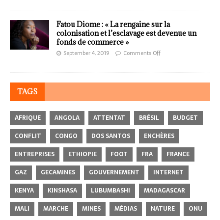
Fatou Diome : « La rengaine sur la
colonisation et l’esclavage est devenue un
fonds de commerce »
September 4, 2019
Comments Off
TAGS
AFRIQUE
ANGOLA
ATTENTAT
BRÉSIL
BUDGET
CONFLIT
CONGO
DOS SANTOS
ENCHÈRES
ENTREPRISES
ETHIOPIE
FOOT
FRA
FRANCE
GAZ
GECAMINES
GOUVERNEMENT
INTERNET
KENYA
KINSHASA
LUBUMBASHI
MADAGASCAR
MALI
MARCHE
MINES
MÉDIAS
NATURE
ONU