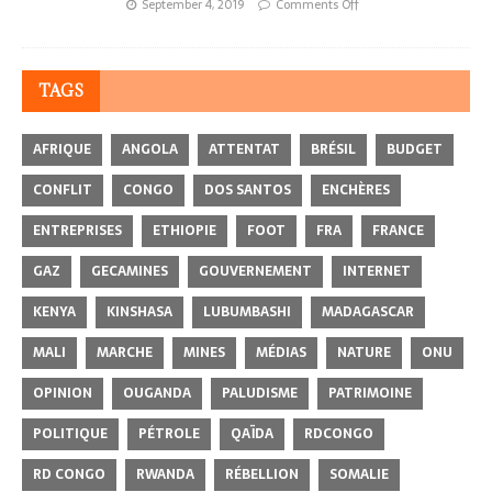
September 4, 2019
Comments Off
TAGS
AFRIQUE
ANGOLA
ATTENTAT
BRÉSIL
BUDGET
CONFLIT
CONGO
DOS SANTOS
ENCHÈRES
ENTREPRISES
ETHIOPIE
FOOT
FRA
FRANCE
GAZ
GECAMINES
GOUVERNEMENT
INTERNET
KENYA
KINSHASA
LUBUMBASHI
MADAGASCAR
MALI
MARCHE
MINES
MÉDIAS
NATURE
ONU
OPINION
OUGANDA
PALUDISME
PATRIMOINE
POLITIQUE
PÉTROLE
QAÏDA
RDCONGO
RD CONGO
RWANDA
RÉBELLION
SOMALIE