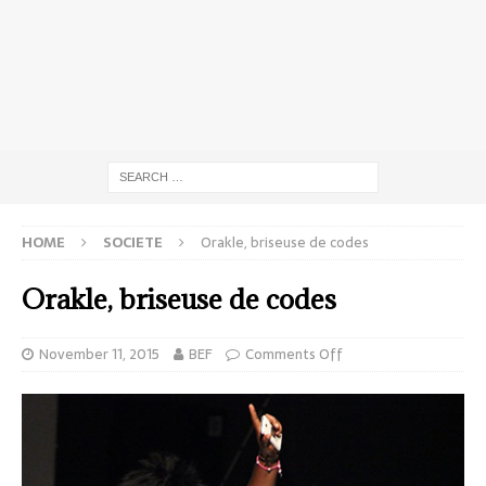
HOME
SOCIETE
Orakle, briseuse de codes
Orakle, briseuse de codes
November 11, 2015
BEF
Comments Off