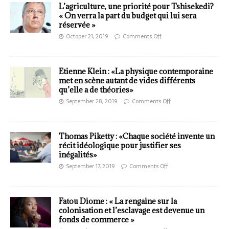
L’agriculture, une priorité pour Tshisekedi?
« On verra la part du budget qui lui sera
réservée »
October 21, 2019
Comments Off
Etienne Klein : «La physique contemporaine
met en scène autant de vides différents
qu’elle a de théories»
September 28, 2019
Comments Off
Thomas Piketty : «Chaque société invente un
récit idéologique pour justifier ses
inégalités»
September 17, 2019
Comments Off
Fatou Diome : « La rengaine sur la
colonisation et l’esclavage est devenue un
fonds de commerce »