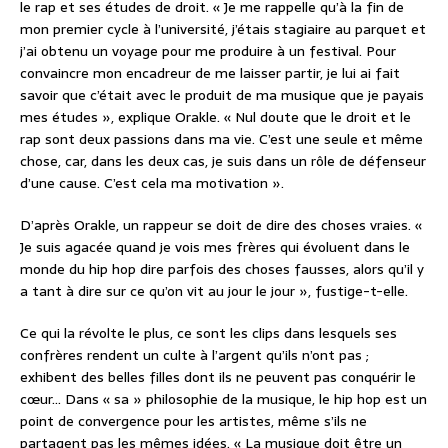
le rap et ses études de droit. « Je me rappelle qu’à la fin de
mon premier cycle à l’université, j’étais stagiaire au parquet et
j’ai obtenu un voyage pour me produire à un festival. Pour
convaincre mon encadreur de me laisser partir, je lui ai fait
savoir que c’était avec le produit de ma musique que je payais
mes études », explique Orakle. « Nul doute que le droit et le
rap sont deux passions dans ma vie. C’est une seule et même
chose, car, dans les deux cas, je suis dans un rôle de défenseur
d’une cause. C’est cela ma motivation ».
D’après Orakle, un rappeur se doit de dire des choses vraies. «
Je suis agacée quand je vois mes frères qui évoluent dans le
monde du hip hop dire parfois des choses fausses, alors qu’il y
a tant à dire sur ce qu’on vit au jour le jour », fustige-t-elle.
Ce qui la révolte le plus, ce sont les clips dans lesquels ses
confrères rendent un culte à l’argent qu’ils n’ont pas ;
exhibent des belles filles dont ils ne peuvent pas conquérir le
cœur… Dans « sa » philosophie de la musique, le hip hop est un
point de convergence pour les artistes, même s’ils ne
partagent pas les mêmes idées. « La musique doit être un