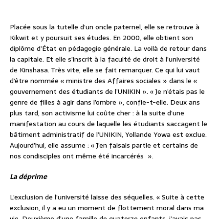
Placée sous la tutelle d’un oncle paternel, elle se retrouve à
Kikwit et y poursuit ses études. En 2000, elle obtient son
diplôme d’État en pédagogie générale. La voilà de retour dans
la capitale. Et elle s’inscrit à la faculté de droit à l’université
de Kinshasa. Très vite, elle se fait remarquer. Ce qui lui vaut
d’être nommée « ministre des Affaires sociales » dans le «
gouvernement des étudiants de l’UNIKIN ». « Je n’étais pas le
genre de filles à agir dans l’ombre », confie-t-elle. Deux ans
plus tard, son activisme lui coûte cher : à la suite d’une
manifestation au cours de laquelle les étudiants saccagent le
bâtiment administratif de l’UNIKIN, Yollande Yowa est exclue.
Aujourd’hui, elle assume : « J’en faisais partie et certains de
nos condisciples ont même été incarcérés ».
La déprime
L’exclusion de l’université laisse des séquelles. « Suite à cette
exclusion, il y a eu un moment de flottement moral dans ma
vie. Deuxième d’une famille de quatorze enfants, j’avais pas