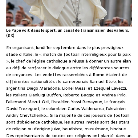
Le Pape voit dans le sport, un canal de transmission des valeurs.
(DR)
En organisant, lundi 1er septembre dans le plus prestigieux
stade d’Italie, le « match de football interreligieux pour la paix
», le chef de l’église catholique a réussi à donner un autre élan
au défi de renforcer le dialogue entre les différentes sources
de croyances. Les vedettes rassemblées à Rome étaient de
différentes nationalités : le camerounais Samuel Eto’o, les
argentins Diego Maradona, Lionel Messi et Ezequiel Lavezzi,
les italiens Gianluigi Buffon, Roberto Baggio et Andrea Pirlo,
l’allemand Mezut Ozil, l’israélien Yossi Benayoun, le français
David Trezeguet, le colombien Carlos Valdenama, l’ukrainien
Andriy Chevtchenko… Si la majorité de ces joueurs de football
sont d’obédience catholique, les autres invités sont des stars
de religion ou d’origine juive, boudhiste, musulmane, hindoue.
Des représentants de toutes ces religions ont planté, dans un