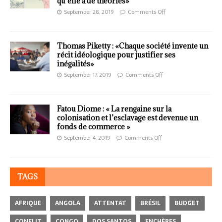
qu’elle a de théories»
September 28, 2019
Comments Off
Thomas Piketty : «Chaque société invente un
récit idéologique pour justifier ses
inégalités»
September 17, 2019
Comments Off
Fatou Diome : « La rengaine sur la
colonisation et l’esclavage est devenue un
fonds de commerce »
September 4, 2019
Comments Off
TAGS
AFRIQUE
ANGOLA
ATTENTAT
BRÉSIL
BUDGET
CONFLIT
CONGO
DOS SANTOS
ENCHÈRES