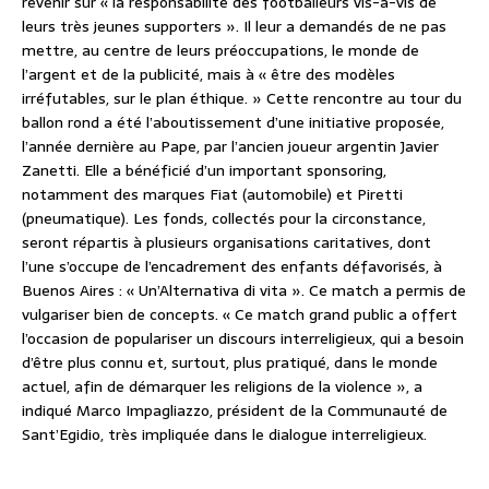
revenir sur « la responsabilité des footballeurs vis-à-vis de
leurs très jeunes supporters ». Il leur a demandés de ne pas
mettre, au centre de leurs préoccupations, le monde de
l’argent et de la publicité, mais à « être des modèles
irréfutables, sur le plan éthique. » Cette rencontre au tour du
ballon rond a été l’aboutissement d’une initiative proposée,
l’année dernière au Pape, par l’ancien joueur argentin Javier
Zanetti. Elle a bénéficié d’un important sponsoring,
notamment des marques Fiat (automobile) et Piretti
(pneumatique). Les fonds, collectés pour la circonstance,
seront répartis à plusieurs organisations caritatives, dont
l’une s’occupe de l’encadrement des enfants défavorisés, à
Buenos Aires : « Un’Alternativa di vita ». Ce match a permis de
vulgariser bien de concepts. « Ce match grand public a offert
l’occasion de populariser un discours interreligieux, qui a besoin
d’être plus connu et, surtout, plus pratiqué, dans le monde
actuel, afin de démarquer les religions de la violence », a
indiqué Marco Impagliazzo, président de la Communauté de
Sant’Egidio, très impliquée dans le dialogue interreligieux.