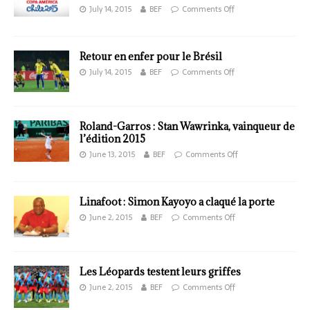
July 14, 2015
BEF
Comments Off
Retour en enfer pour le Brésil
July 14, 2015
BEF
Comments Off
Roland-Garros : Stan Wawrinka, vainqueur de
l’édition 2015
June 13, 2015
BEF
Comments Off
Linafoot : Simon Kayoyo a claqué la porte
June 2, 2015
BEF
Comments Off
Les Léopards testent leurs griffes
June 2, 2015
BEF
Comments Off