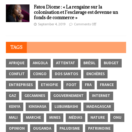
Fatou Diome : « La rengaine sur la
colonisation et l’esclavage est devenue un
fonds de commerce »
September 4, 2019
Comments Off
TAGS
AFRIQUE
ANGOLA
ATTENTAT
BRÉSIL
BUDGET
CONFLIT
CONGO
DOS SANTOS
ENCHÈRES
ENTREPRISES
ETHIOPIE
FOOT
FRA
FRANCE
GAZ
GECAMINES
GOUVERNEMENT
INTERNET
KENYA
KINSHASA
LUBUMBASHI
MADAGASCAR
MALI
MARCHE
MINES
MÉDIAS
NATURE
ONU
OPINION
OUGANDA
PALUDISME
PATRIMOINE