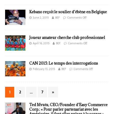
Kebano reçoit le soulier d’ébène en Belgique
June 2, 2015
BEF
Comments Off
Joueur amateur cherche club professionnel
April 16, 2015
BEF
Comments Off
CAN 2015: Le temps des interrogations
February 13, 2015
BEF
Comments Off
1
2
…
7
»
Ted Mvutu, CEO/Founder d’Easy Commerce
Corp.: « Pour parler partenariat avec les
Américains, il faut aller puiser à la source »