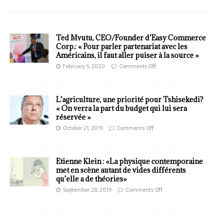
Ted Mvutu, CEO/Founder d’Easy Commerce
Corp.: « Pour parler partenariat avec les
Américains, il faut aller puiser à la source »
February 5, 2020
Comments Off
L’agriculture, une priorité pour Tshisekedi?
« On verra la part du budget qui lui sera
réservée »
October 21, 2019
Comments Off
Etienne Klein : «La physique contemporaine
met en scène autant de vides différents
qu’elle a de théories»
September 28, 2019
Comments Off