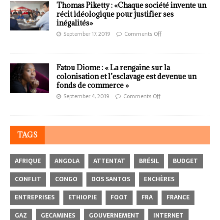
Thomas Piketty : «Chaque société invente un
récit idéologique pour justifier ses
inégalités»
September 17, 2019
Comments Off
Fatou Diome : « La rengaine sur la
colonisation et l’esclavage est devenue un
fonds de commerce »
September 4, 2019
Comments Off
TAGS
AFRIQUE
ANGOLA
ATTENTAT
BRÉSIL
BUDGET
CONFLIT
CONGO
DOS SANTOS
ENCHÈRES
ENTREPRISES
ETHIOPIE
FOOT
FRA
FRANCE
GAZ
GECAMINES
GOUVERNEMENT
INTERNET