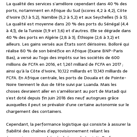
La qualité des services s’améliore cependant dans 40 % des
ports, notamment en Afrique du Sud (scores 4,2 à 4,2), Côte
d’Ivoire (5,1 à 5,2), Namibie (5,2 à 5,2) et aux Seychelles (5 à 5).
La qualité est moyenne dans 20 % des ports du Sénégal (4,4
à 4,1), de la Tunisie (3,9 et 3,6) et d’autres. Elle se dégrade dans
40 % des ports en Algérie (2,8 à 3), Éthiopie (2,6 à 3,2) et
ailleurs. Les gains versés aux États sont dérisoires. Bolloré qui
réalise 80 % de son bénéfice en Afrique (Exane BNP-Paris
Bas), a versé au Togo des impôts sur les sociétés de 600
millions de FCFA en 2016, et 1,261 milliard de FCFA en 2017 ;
ainsi qu’à la Côte d’Ivoire, 10,122 milliards et 13,143 milliards de
FCFA. En Afrique centrale, les ports de Douala et de Pointe-
Noire tiennent le duo de tête suivi par Luanda. Mais les
choses devraient aller en s’améliorant au port de Matadi qui
s’est doté depuis fin juin 2018 des neuf autogrues grâce
auxquelles il peut se prévaloir d’une certaine autonomie sur le
chargement des containers.
Cependant, la performance logistique qui consiste à assurer la
fiabilité des chaînes d’approvisionnement reliant les