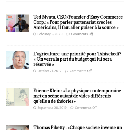
Ted Mvutu, CEO/Founder d’Easy Commerce
Corp.: « Pour parler partenariat avec les
Américains, il faut aller puiser à la source »
February 5, 2020
Comments Off
L’agriculture, une priorité pour Tshisekedi?
« On verra la part du budget qui lui sera
réservée »
October 21, 2019
Comments Off
Etienne Klein : «La physique contemporaine
met en scène autant de vides différents
qu’elle a de théories»
September 28, 2019
Comments Off
Thomas Piketty : «Chaque société invente un