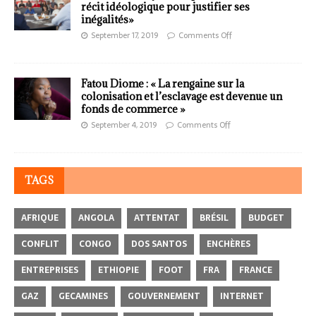
récit idéologique pour justifier ses
inégalités»
September 17, 2019
Comments Off
Fatou Diome : « La rengaine sur la
colonisation et l’esclavage est devenue un
fonds de commerce »
September 4, 2019
Comments Off
TAGS
AFRIQUE
ANGOLA
ATTENTAT
BRÉSIL
BUDGET
CONFLIT
CONGO
DOS SANTOS
ENCHÈRES
ENTREPRISES
ETHIOPIE
FOOT
FRA
FRANCE
GAZ
GECAMINES
GOUVERNEMENT
INTERNET