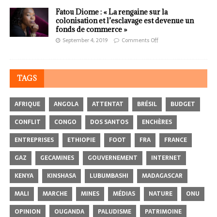
Fatou Diome : « La rengaine sur la
colonisation et l’esclavage est devenue un
fonds de commerce »
September 4, 2019
Comments Off
TAGS
AFRIQUE
ANGOLA
ATTENTAT
BRÉSIL
BUDGET
CONFLIT
CONGO
DOS SANTOS
ENCHÈRES
ENTREPRISES
ETHIOPIE
FOOT
FRA
FRANCE
GAZ
GECAMINES
GOUVERNEMENT
INTERNET
KENYA
KINSHASA
LUBUMBASHI
MADAGASCAR
MALI
MARCHE
MINES
MÉDIAS
NATURE
ONU
OPINION
OUGANDA
PALUDISME
PATRIMOINE