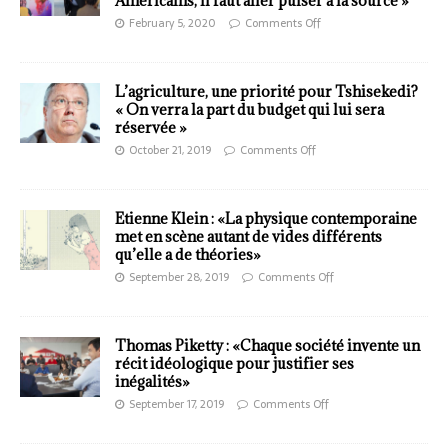
Américains, il faut aller puiser à la source »
February 5, 2020
Comments Off
L’agriculture, une priorité pour Tshisekedi?
« On verra la part du budget qui lui sera
réservée »
October 21, 2019
Comments Off
Etienne Klein : «La physique contemporaine
met en scène autant de vides différents
qu’elle a de théories»
September 28, 2019
Comments Off
Thomas Piketty : «Chaque société invente un
récit idéologique pour justifier ses
inégalités»
September 17, 2019
Comments Off