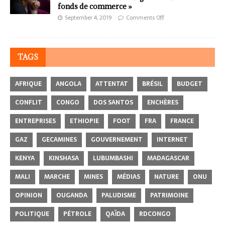
fonds de commerce »
September 4, 2019
Comments Off
TAGS
AFRIQUE
ANGOLA
ATTENTAT
BRÉSIL
BUDGET
CONFLIT
CONGO
DOS SANTOS
ENCHÈRES
ENTREPRISES
ETHIOPIE
FOOT
FRA
FRANCE
GAZ
GECAMINES
GOUVERNEMENT
INTERNET
KENYA
KINSHASA
LUBUMBASHI
MADAGASCAR
MALI
MARCHE
MINES
MÉDIAS
NATURE
ONU
OPINION
OUGANDA
PALUDISME
PATRIMOINE
POLITIQUE
PÉTROLE
QAÏDA
RDCONGO