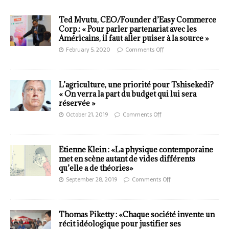
Ted Mvutu, CEO/Founder d’Easy Commerce
Corp.: « Pour parler partenariat avec les
Américains, il faut aller puiser à la source »
February 5, 2020
Comments Off
L’agriculture, une priorité pour Tshisekedi?
« On verra la part du budget qui lui sera
réservée »
October 21, 2019
Comments Off
Etienne Klein : «La physique contemporaine
met en scène autant de vides différents
qu’elle a de théories»
September 28, 2019
Comments Off
Thomas Piketty : «Chaque société invente un
récit idéologique pour justifier ses