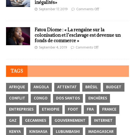
inégalités»
September 17, 2019
Comments Off
Fatou Diome : « La rengaine sur la
colonisation et l’esclavage est devenue un
fonds de commerce »
September 4, 2019
Comments Off
TAGS
AFRIQUE
ANGOLA
ATTENTAT
BRÉSIL
BUDGET
CONFLIT
CONGO
DOS SANTOS
ENCHÈRES
ENTREPRISES
ETHIOPIE
FOOT
FRA
FRANCE
GAZ
GECAMINES
GOUVERNEMENT
INTERNET
KENYA
KINSHASA
LUBUMBASHI
MADAGASCAR