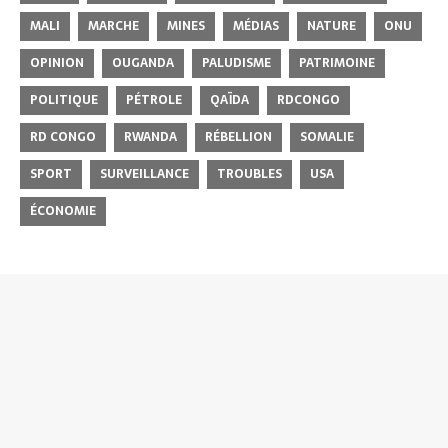
MALI
MARCHE
MINES
MÉDIAS
NATURE
ONU
OPINION
OUGANDA
PALUDISME
PATRIMOINE
POLITIQUE
PÉTROLE
QAÏDA
RDCONGO
RD CONGO
RWANDA
RÉBELLION
SOMALIE
SPORT
SURVEILLANCE
TROUBLES
USA
ÉCONOMIE