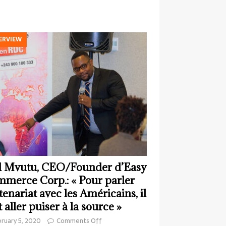
ERVIEW
 Mvutu, CEO/Founder d’Easy
merce Corp.: « Pour parler
tenariat avec les Américains, il
t aller puiser à la source »
ruary 5, 2020
Comments Off