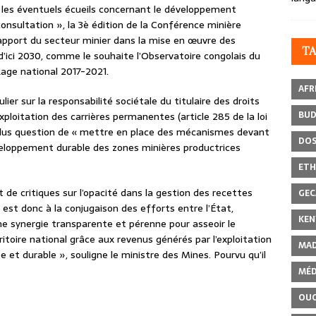
 les éventuels écueils concernant le développement
onsultation », la 3è édition de la Conférence minière
’apport du secteur minier dans la mise en œuvre des
T
ici 2030, comme le souhaite l’Observatoire congolais du
age national 2017-2021.
AFR
lier sur la responsabilité sociétale du titulaire des droits
BU
exploitation des carrières permanentes (article 285 de la loi
a plus question de « mettre en place des mécanismes devant
DOS
éveloppement durable des zones minières productrices
ETH
t de critiques sur l’opacité dans la gestion des recettes
GEC
 est donc à la conjugaison des efforts entre l’État,
KEN
 une synergie transparente et pérenne pour asseoir le
toire national grâce aux revenus générés par l’exploitation
MAD
e et durable », souligne le ministre des Mines. Pourvu qu’il
MÉD
OU