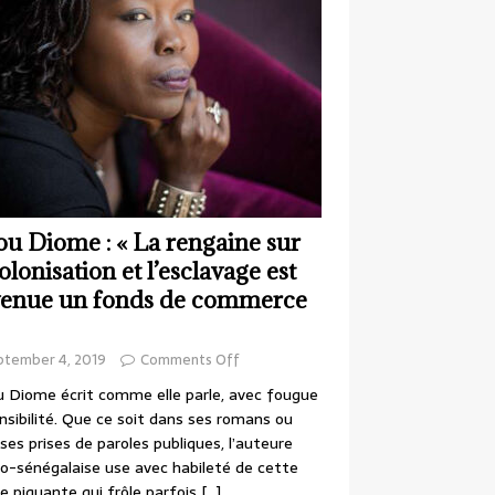
ou Diome : « La rengaine sur
colonisation et l’esclavage est
enue un fonds de commerce
ptember 4, 2019
Comments Off
 Diome écrit comme elle parle, avec fougue
nsibilité. Que ce soit dans ses romans ou
ses prises de paroles publiques, l’auteure
o-sénégalaise use avec habileté de cette
e piquante qui frôle parfois
[…]