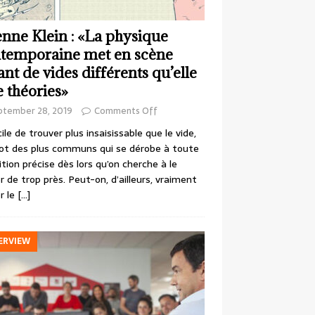
enne Klein : «La physique
temporaine met en scène
ant de vides différents qu’elle
e théories»
ptember 28, 2019
Comments Off
cile de trouver plus insaisissable que le vide,
ot des plus communs qui se dérobe à toute
ition précise dès lors qu’on cherche à le
r de trop près. Peut-on, d’ailleurs, vraiment
r le
[…]
ERVIEW