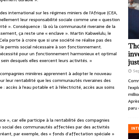
es international sur les régimes miniers de l’Afrique (CEA,
onnellement leur responsabilité sociale comme une « question
té ». Conséquence : là où la communauté riveraine de la
issement, ça reste une « enclave ». Martin Kabwelulu, le
Cela porte à croire que si une société ne réalise pas des
Tho
re le permis social nécessaire à son fonctionnement.
inv
e nécessité pour un fonctionnement harmonieux et optimal
ein desquels elles exercent leurs activités. »
just
Se
s compagnies minières apprennent à adopter le nouveau
pour leur rentabilité que les communautés riveraines des
Comme
: accès à l’eau potable et à l’électricité, accès aux soins
l’exp
milli
Après
paru 
ce », car elle participe à la rentabilité des compagnies
re social des communautés affectées par des activités
INT
réant, par exemple, des « fonds d’affectation spéciale »