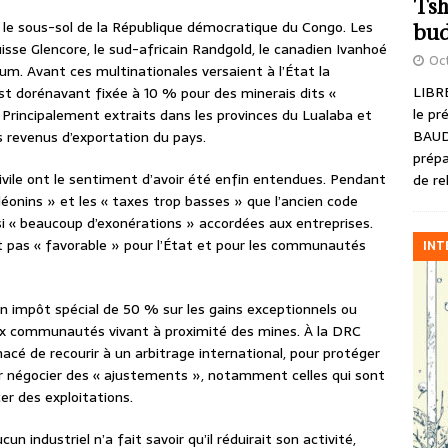
Tsh
t le sous-sol de la République démocratique du Congo. Les
bud
isse Glencore, le sud-africain Randgold, le canadien Ivanhoé
Oct
num. Avant ces multinationales versaient à l’État la
LIBRE
est dorénavant fixée à 10 % pour des minerais dits «
le pr
 Principalement extraits dans les provinces du Lualaba et
BAUD
 revenus d’exportation du pays.
prépa
ivile ont le sentiment d’avoir été enfin entendues. Pendant
de re
léonins » et les « taxes trop basses » que l’ancien code
si « beaucoup d’exonérations » accordées aux entreprises.
it pas « favorable » pour l’État et pour les communautés
INT
 impôt spécial de 50 % sur les gains exceptionnels ou
ux communautés vivant à proximité des mines. À la DRC
é de recourir à un arbitrage international, pour protéger
er négocier des « ajustements », notamment celles qui sont
er des exploitations.
un industriel n’a fait savoir qu’il réduirait son activité,