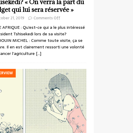
isekedi? « On verra la part du
get qui lui sera réservée »
ober 21, 2019
Comments Off
 AFRIQUE : Qu’est-ce qui a le plus intéressé
ésident Tshisekedi lors de sa visite?
OUIN MICHEL : Comme toute visite, ça se
re. Il en est clairement ressorti une volonté
lancer l’agriculture
[…]
ERVIEW