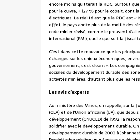
encore moins quitterait la RDC. Surtout que 
pour le cuivre, + 127 % pour le cobalt, dont 
électriques. La réalité est que la RDC est « 
effet, le pays abrite plus de la moitié des 
code minier révisé, comme le prouvent d’ail
international (FMI), quelle que soit la fiscalit
C’est dans cette mouvance que les principau
échanges sur les enjeux économiques, enviro
gouvernement, c’est clean : « Les compagni
sociales du développement durable des zones
activités minières, d’autant plus que les re
Les avis d’experts
Au ministère des Mines, on rappelle, sur la 
(CEA) et de l’Union africaine (UA), que depui
développement (CNUCED) de 1992, la responsab
solidifier avec le développement durable. On
développement durable de 2002 à Johannesb
l’exploitation minière un « facteur de dével