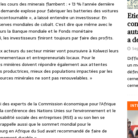
les cours des minerais flambent : + 13 % l’année dernière
la demande explose pour fabriquer les batteries des voitures
Eti
incontournable », a laissé entendre un investisseur. En
con
réserves mondiales de cobalt. C’est dire que même avec le
aut
leurs la Banque mondiale et le Fonds monétaire
é, les investisseurs finiront toujours par faire des profits.
a d
Se
x acteurs du secteur minier vont poursuivre à Kolwezi leurs
nnementaux et entrepreneurials locaux. Pour le
Diffi
es minières doivent répondre également aux attentes
un m
 productrices, mieux des populations impactées par les
défin
ssources minérales ne sont pas renouvelables. »
cerne
cerne
foi des experts de la Commission économique pour l’Afrique
INT
s la conférence des Nations Unies sur l’environnement et le
ilité sociale des entreprises (RSE) a vu son lien se
 rappelle aussi que le sommet mondial pour le
urg en Afrique du Sud avait recommandé de faire de
oppement durable ».