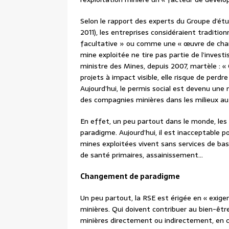
Selon le rapport des experts du Groupe d’étud
2011), les entreprises considéraient traditi
facultative » ou comme une « œuvre de chari
mine exploitée ne tire pas partie de l’invest
ministre des Mines, depuis 2007, martèle : « 
projets à impact visible, elle risque de perd
Aujourd’hui, le permis social est devenu un
des compagnies minières dans les milieux au s
En effet, un peu partout dans le monde, le
paradigme. Aujourd’hui, il est inacceptable 
mines exploitées vivent sans services de base 
de santé primaires, assainissement…
Changement de paradigme
Un peu partout, la RSE est érigée en « exigen
minières. Qui doivent contribuer au bien-êt
minières directement ou indirectement, en c