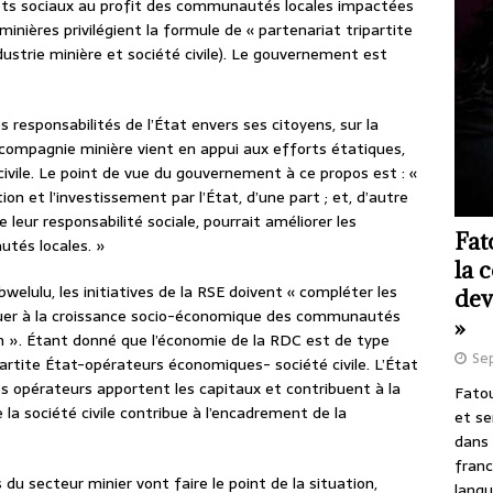
jets sociaux au profit des communautés locales impactées
minières privilégient la formule de « partenariat tripartite
ndustrie minière et société civile). Le gouvernement est
s responsabilités de l’État envers ses citoyens, sur la
 compagnie minière vient en appui aux efforts étatiques,
é civile. Le point de vue du gouvernement à ce propos est : «
ion et l’investissement par l’État, d’une part ; et, d’autre
 leur responsabilité sociale, pourrait améliorer les
Fat
tés locales. »
la 
elulu, les initiatives de la RSE doivent « compléter les
dev
buer à la croissance socio-économique des communautés
»
on ». Étant donné que l’économie de la RDC est de type
Se
artite État-opérateurs économiques- société civile. L’État
les opérateurs apportent les capitaux et contribuent à la
Fatou
 la société civile contribue à l’encadrement de la
et se
dans 
franc
s du secteur minier vont faire le point de la situation,
langu