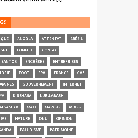
AGS
IQUE
ANGOLA
ATTENTAT
BRÉSIL
DGET
CONFLIT
CONGO
 SANTOS
ENCHÈRES
ENTREPRISES
IOPIE
FOOT
FRA
FRANCE
GAZ
AMINES
GOUVERNEMENT
INTERNET
YA
KINSHASA
LUBUMBASHI
AGASCAR
MALI
MARCHE
MINES
IAS
NATURE
ONU
OPINION
GANDA
PALUDISME
PATRIMOINE