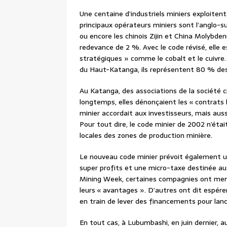
Une centaine d’industriels miniers exploiten
principaux opérateurs miniers sont l’anglo-su
ou encore les chinois Zijin et China Molybde
redevance de 2 %. Avec le code révisé, elle 
stratégiques » comme le cobalt et le cuivre.
du Haut-Katanga, ils représentent 80 % des
Au Katanga, des associations de la société c
longtemps, elles dénonçaient les « contrats 
minier accordait aux investisseurs, mais aus
Pour tout dire, le code minier de 2002 n’éta
locales des zones de production minière.
Le nouveau code minier prévoit également un
super profits et une micro-taxe destinée a
Mining Week, certaines compagnies ont menac
leurs « avantages ». D’autres ont dit espér
en train de lever des financements pour lanc
En tout cas, à Lubumbashi, en juin dernier, auc