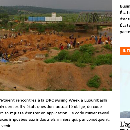
Busin
États
d’act
États
parte
INT
s’étaient rencontrés à la DRC Mining Week à Lubumbashi
 dernier. Il y était question, actualité oblige, du code
t tout juste d’entrer en application. Le code minier révisé
es imposées aux industriels miniers qui, par conséquent,
L’a
 venir.