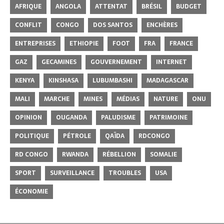
AFRIQUE
ANGOLA
ATTENTAT
BRÉSIL
BUDGET
CONFLIT
CONGO
DOS SANTOS
ENCHÈRES
ENTREPRISES
ETHIOPIE
FOOT
FRA
FRANCE
GAZ
GECAMINES
GOUVERNEMENT
INTERNET
KENYA
KINSHASA
LUBUMBASHI
MADAGASCAR
MALI
MARCHE
MINES
MÉDIAS
NATURE
ONU
OPINION
OUGANDA
PALUDISME
PATRIMOINE
POLITIQUE
PÉTROLE
QAÏDA
RDCONGO
RD CONGO
RWANDA
RÉBELLION
SOMALIE
SPORT
SURVEILLANCE
TROUBLES
USA
ÉCONOMIE