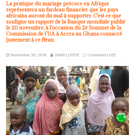
La pratique du mariage précoce en Afrique
représentera un fardeau financier que les pays
africains auront du mal à supporter. C’est ce que
souligne un rapport de la Banque mondiale publié
le 20 novembre, à l’occasion du 2è Sommet de la
Commission de l’UA à Accra au Ghana consacré
justement à ce fléau.
November 30, 2018
DAVID LUYEYE
Comments Off