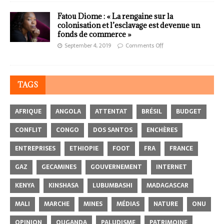
Fatou Diome : « La rengaine sur la
colonisation et l’esclavage est devenue un
fonds de commerce »
September 4, 2019
Comments Off
TAGS
AFRIQUE
ANGOLA
ATTENTAT
BRÉSIL
BUDGET
CONFLIT
CONGO
DOS SANTOS
ENCHÈRES
ENTREPRISES
ETHIOPIE
FOOT
FRA
FRANCE
GAZ
GECAMINES
GOUVERNEMENT
INTERNET
KENYA
KINSHASA
LUBUMBASHI
MADAGASCAR
MALI
MARCHE
MINES
MÉDIAS
NATURE
ONU
OPINION
OUGANDA
PALUDISME
PATRIMOINE