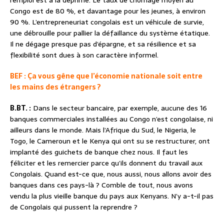
l’emploi est à la déprime. Le taux de chômage moyen au
Congo est de 80 %, et davantage pour les jeunes, à environ
90 %. L’entrepreneuriat congolais est un véhicule de survie,
une débrouille pour pallier la défaillance du système étatique.
Il ne dégage presque pas d’épargne, et sa résilience et sa
flexibilité sont dues à son caractère informel.
BEF : Ça vous gêne que l’économie nationale soit entre
les mains des étrangers ?
B.BT. :
Dans le secteur bancaire, par exemple, aucune des 16
banques commerciales installées au Congo n’est congolaise, ni
ailleurs dans le monde. Mais l’Afrique du Sud, le Nigeria, le
Togo, le Cameroun et le Kenya qui ont su se restructurer, ont
implanté des guichets de banque chez nous. Il faut les
féliciter et les remercier parce qu’ils donnent du travail aux
Congolais. Quand est-ce que, nous aussi, nous allons avoir des
banques dans ces pays-là ? Comble de tout, nous avons
vendu la plus vieille banque du pays aux Kenyans. N’y a-t-il pas
de Congolais qui pussent la reprendre ?