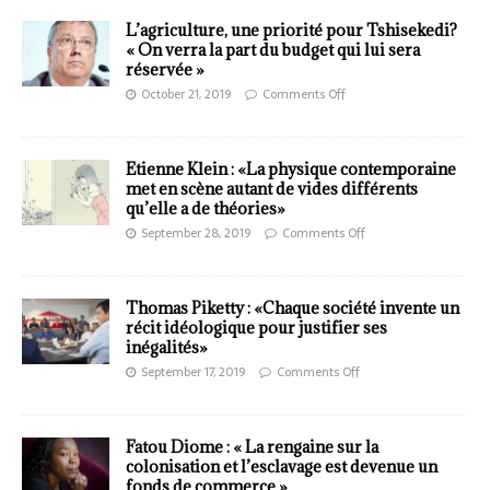
L’agriculture, une priorité pour Tshisekedi?
« On verra la part du budget qui lui sera
réservée »
October 21, 2019
Comments Off
Etienne Klein : «La physique contemporaine
met en scène autant de vides différents
qu’elle a de théories»
September 28, 2019
Comments Off
Thomas Piketty : «Chaque société invente un
récit idéologique pour justifier ses
inégalités»
September 17, 2019
Comments Off
Fatou Diome : « La rengaine sur la
colonisation et l’esclavage est devenue un
fonds de commerce »