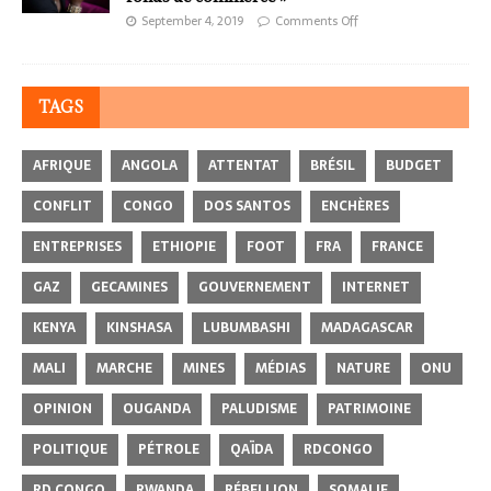
September 4, 2019
Comments Off
TAGS
AFRIQUE
ANGOLA
ATTENTAT
BRÉSIL
BUDGET
CONFLIT
CONGO
DOS SANTOS
ENCHÈRES
ENTREPRISES
ETHIOPIE
FOOT
FRA
FRANCE
GAZ
GECAMINES
GOUVERNEMENT
INTERNET
KENYA
KINSHASA
LUBUMBASHI
MADAGASCAR
MALI
MARCHE
MINES
MÉDIAS
NATURE
ONU
OPINION
OUGANDA
PALUDISME
PATRIMOINE
POLITIQUE
PÉTROLE
QAÏDA
RDCONGO
RD CONGO
RWANDA
RÉBELLION
SOMALIE