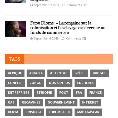
September 17, 2019
Comments Off
Fatou Diome : « La rengaine sur la
colonisation et l’esclavage est devenue un
fonds de commerce »
September 4, 2019
Comments Off
TAGS
AFRIQUE
ANGOLA
ATTENTAT
BRÉSIL
BUDGET
CONFLIT
CONGO
DOS SANTOS
ENCHÈRES
ENTREPRISES
ETHIOPIE
FOOT
FRA
FRANCE
GAZ
GECAMINES
GOUVERNEMENT
INTERNET
KENYA
KINSHASA
LUBUMBASHI
MADAGASCAR