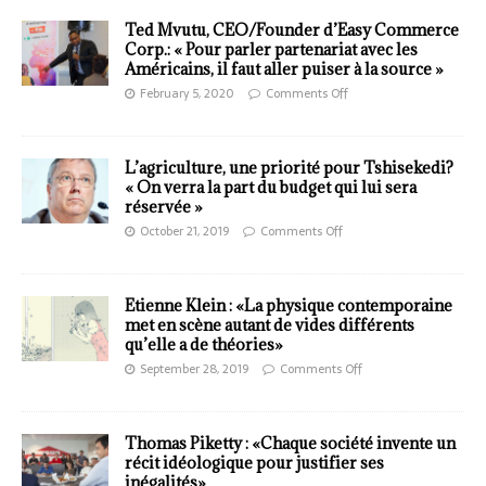
Ted Mvutu, CEO/Founder d’Easy Commerce
Corp.: « Pour parler partenariat avec les
Américains, il faut aller puiser à la source »
February 5, 2020
Comments Off
L’agriculture, une priorité pour Tshisekedi?
« On verra la part du budget qui lui sera
réservée »
October 21, 2019
Comments Off
Etienne Klein : «La physique contemporaine
met en scène autant de vides différents
qu’elle a de théories»
September 28, 2019
Comments Off
Thomas Piketty : «Chaque société invente un
récit idéologique pour justifier ses
inégalités»