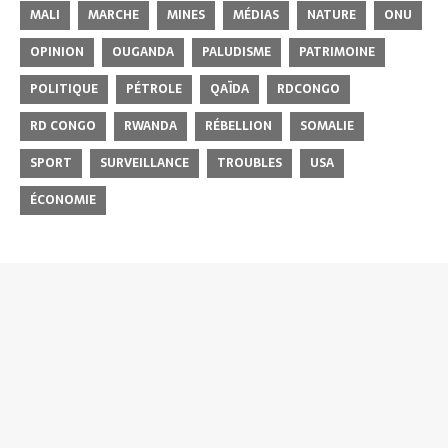
MALI
MARCHE
MINES
MÉDIAS
NATURE
ONU
OPINION
OUGANDA
PALUDISME
PATRIMOINE
POLITIQUE
PÉTROLE
QAÏDA
RDCONGO
RD CONGO
RWANDA
RÉBELLION
SOMALIE
SPORT
SURVEILLANCE
TROUBLES
USA
ÉCONOMIE