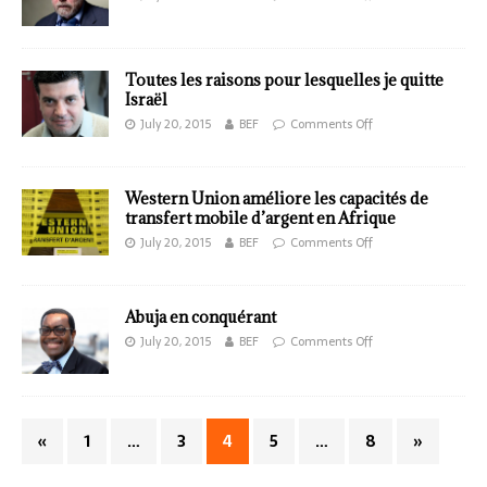
Toutes les raisons pour lesquelles je quitte
Israël
July 20, 2015
BEF
Comments Off
Western Union améliore les capacités de
transfert mobile d’argent en Afrique
July 20, 2015
BEF
Comments Off
Abuja en conquérant
July 20, 2015
BEF
Comments Off
«
1
…
3
4
5
…
8
»