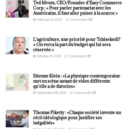
Ted Mvutu, CEO/Founder d’Easy Commerce
Corp.: « Pour parler partenariat avec les
Américains, il faut aller puiser à la source »
February 5, 2020
Comments Off
L’agriculture, une priorité pour Tshisekedi?
« On verra la part du budget qui lui sera
réservée »
October 21, 2019
Comments Off
Etienne Klein : «La physique contemporaine
met en scène autant de vides différents
qu’elle a de théories»
September 28, 2019
Comments Off
Thomas Piketty : «Chaque société invente un
récit idéologique pour justifier ses
inégalités»