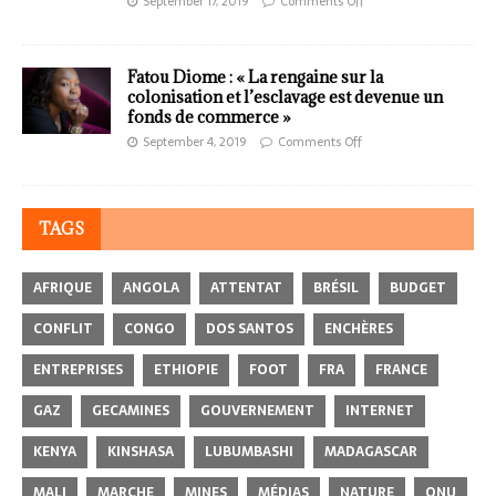
September 17, 2019
Comments Off
Fatou Diome : « La rengaine sur la
colonisation et l’esclavage est devenue un
fonds de commerce »
September 4, 2019
Comments Off
TAGS
AFRIQUE
ANGOLA
ATTENTAT
BRÉSIL
BUDGET
CONFLIT
CONGO
DOS SANTOS
ENCHÈRES
ENTREPRISES
ETHIOPIE
FOOT
FRA
FRANCE
GAZ
GECAMINES
GOUVERNEMENT
INTERNET
KENYA
KINSHASA
LUBUMBASHI
MADAGASCAR
MALI
MARCHE
MINES
MÉDIAS
NATURE
ONU