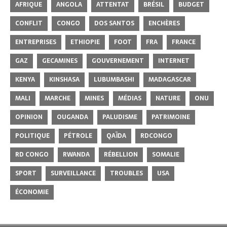
AFRIQUE
ANGOLA
ATTENTAT
BRÉSIL
BUDGET
CONFLIT
CONGO
DOS SANTOS
ENCHÈRES
ENTREPRISES
ETHIOPIE
FOOT
FRA
FRANCE
GAZ
GECAMINES
GOUVERNEMENT
INTERNET
KENYA
KINSHASA
LUBUMBASHI
MADAGASCAR
MALI
MARCHE
MINES
MÉDIAS
NATURE
ONU
OPINION
OUGANDA
PALUDISME
PATRIMOINE
POLITIQUE
PÉTROLE
QAÏDA
RDCONGO
RD CONGO
RWANDA
RÉBELLION
SOMALIE
SPORT
SURVEILLANCE
TROUBLES
USA
ÉCONOMIE