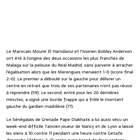
Le Marocain Mounir El Hamdaoui et l’Ivoirien Bobley Anderson
ont été à l’origine des deux occasions les plus franches de
Malaga sur la pelouse du Real Madrid, sans parvenir à arracher
l’égalisation alors que les Merengues menaient 1-0 (score final
2-0). Le premier a déboulé sur la gauche pour délivrer un
centre en retrait que trois de ses partenaires n’ont pas réussi
à reprendre (59). Le second, entré pour les 20 dernières
minutes, a signé une lourde frappe qui a frôlé le montant
gauche du gardien madrilène (77).
Le Sénégalais de Grenade Pape Diakhate a lui aussi vécu un
week-end difficile: l’ancien joueur de Nancy et de Lyon a laissé
les siens à 10 contre 11 pendant une heure contre Getafe
dimanche (défaite 2-0) après avoir écopé de deux cartons