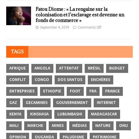
Fatou Diome : « La rengaine sur la
colonisation et l’esclavage est devenue un
fonds de commerce »
September 4, 2019
Comments Off
TAGS
AFRIQUE
ANGOLA
ATTENTAT
BRÉSIL
BUDGET
CONFLIT
CONGO
DOS SANTOS
ENCHÈRES
ENTREPRISES
ETHIOPIE
FOOT
FRA
FRANCE
GAZ
GECAMINES
GOUVERNEMENT
INTERNET
KENYA
KINSHASA
LUBUMBASHI
MADAGASCAR
MALI
MARCHE
MINES
MÉDIAS
NATURE
ONU
OPINION
OUGANDA
PALUDISME
PATRIMOINE