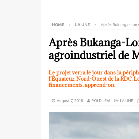
HOME
LA UNE
Après Bukanga-Lonzo
Après Bukanga-Lonz
agroindustriel de
Le projet verra le jour dans la périp
l’Équateur, Nord-Ouest de la RDC. 
financements, apprend-on.
August 7, 2018
POLD LEVI
LA UNE