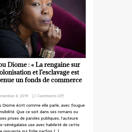
ou Diome : « La rengaine sur
colonisation et l’esclavage est
enue un fonds de commerce
ptember 4, 2019
Comments Off
 Diome écrit comme elle parle, avec fougue
nsibilité. Que ce soit dans ses romans ou
ses prises de paroles publiques, l’auteure
o-sénégalaise use avec habileté de cette
e piquante qui frôle parfois
[…]