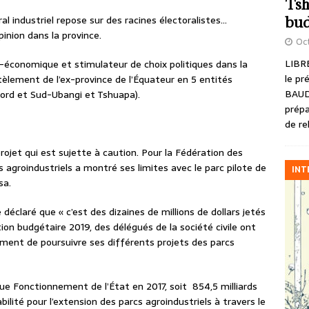
Tsh
l industriel repose sur des racines électoralistes…
bud
inion dans la province.
Oct
LIBRE
-économique et stimulateur de choix politiques dans la
le pr
tèlement de l’ex-province de l’Équateur en 5 entités
BAUD
Nord et Sud-Ubangi et Tshuapa).
prépa
de re
 projet qui est sujette à caution. Pour la Fédération des
s agroindustriels a montré ses limites avec le parc pilote de
INT
sa.
éclaré que « c’est des dizaines de millions de dollars jetés
ion budgétaire 2019, des délégués de la société civile ont
ment de poursuivre ses différents projets des parcs
que Fonctionnement de l’État en 2017, soit
854,5 milliards
ilité pour l’extension des parcs agroindustriels à travers le