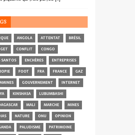
AGS
IQUE
ANGOLA
ATTENTAT
BRÉSIL
DGET
CONFLIT
CONGO
 SANTOS
ENCHÈRES
ENTREPRISES
IOPIE
FOOT
FRA
FRANCE
GAZ
AMINES
GOUVERNEMENT
INTERNET
YA
KINSHASA
LUBUMBASHI
AGASCAR
MALI
MARCHE
MINES
IAS
NATURE
ONU
OPINION
GANDA
PALUDISME
PATRIMOINE