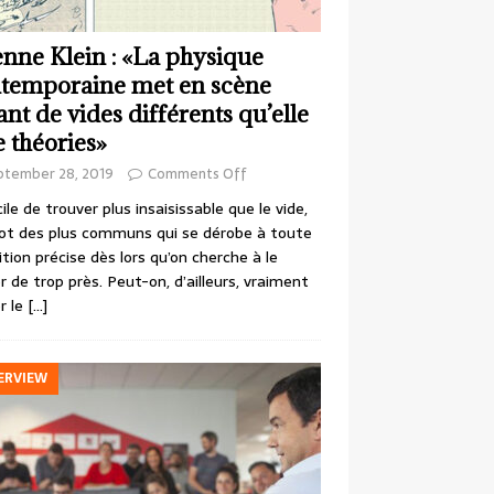
enne Klein : «La physique
temporaine met en scène
ant de vides différents qu’elle
e théories»
ptember 28, 2019
Comments Off
cile de trouver plus insaisissable que le vide,
ot des plus communs qui se dérobe à toute
ition précise dès lors qu’on cherche à le
r de trop près. Peut-on, d’ailleurs, vraiment
r le
[…]
ERVIEW