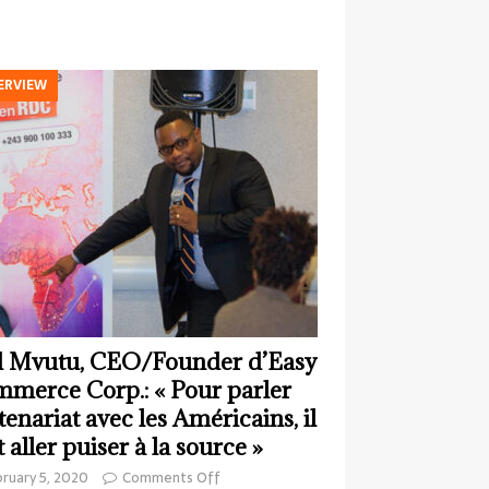
ERVIEW
 Mvutu, CEO/Founder d’Easy
merce Corp.: « Pour parler
tenariat avec les Américains, il
t aller puiser à la source »
ruary 5, 2020
Comments Off