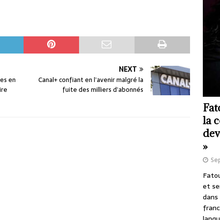
NEXT
les en
Canal+ confiant en l’avenir malgré la
ire
fuite des milliers d’abonnés
Fat
la 
dev
»
Se
Fatou
et se
dans 
franc
langu