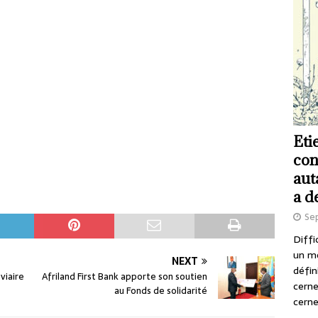
Eti
con
aut
a d
Se
Diffi
un m
NEXT
défin
oviaire
Afriland First Bank apporte son soutien
cerne
au Fonds de solidarité
cerne