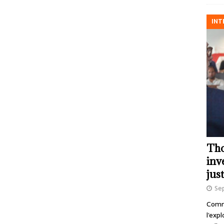
INT
Tho
inv
just
Se
Comme
l’exp