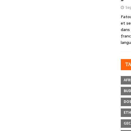
Se
Fatou
et se
dans 
franc
langu
T
AFR
BU
DOS
ETH
GEC