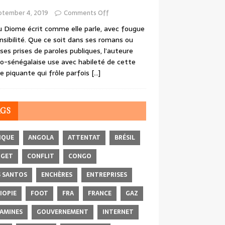
ptember 4, 2019
Comments Off
 Diome écrit comme elle parle, avec fougue
nsibilité. Que ce soit dans ses romans ou
ses prises de paroles publiques, l’auteure
o-sénégalaise use avec habileté de cette
e piquante qui frôle parfois
[…]
AGS
IQUE
ANGOLA
ATTENTAT
BRÉSIL
DGET
CONFLIT
CONGO
 SANTOS
ENCHÈRES
ENTREPRISES
IOPIE
FOOT
FRA
FRANCE
GAZ
AMINES
GOUVERNEMENT
INTERNET