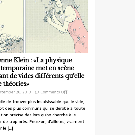
enne Klein : «La physique
temporaine met en scène
ant de vides différents qu’elle
e théories»
ptember 28, 2019
Comments Off
cile de trouver plus insaisissable que le vide,
ot des plus communs qui se dérobe à toute
ition précise dès lors qu’on cherche à le
r de trop près. Peut-on, d’ailleurs, vraiment
r le
[…]