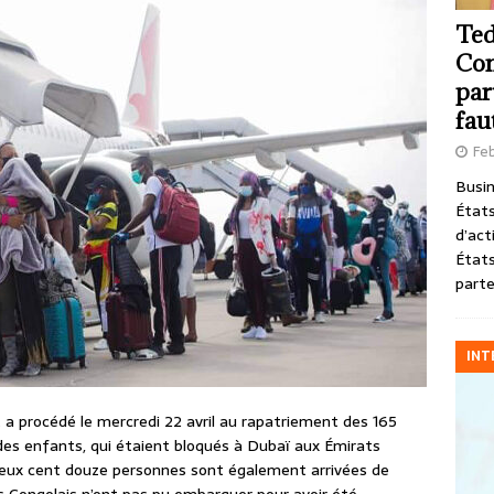
Ted
Com
par
fau
Feb
Busin
États
d’act
États
parte
INT
a procédé le mercredi 22 avril au rapatriement des 165
es enfants, qui étaient bloqués à Dubaï aux Émirats
. Deux cent douze personnes sont également arrivées de