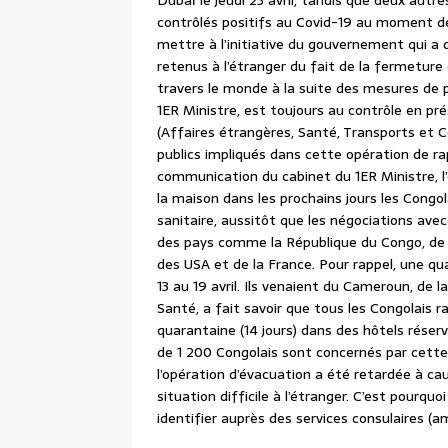
Dubaï le jeudi 23 avril, tandis que deux aut
contrôlés positifs au Covid-19 au moment de 
mettre à l’initiative du gouvernement qui a
retenus à l’étranger du fait de la fermeture
travers le monde à la suite des mesures de p
1ER Ministre, est toujours au contrôle en pr
(Affaires étrangères, Santé, Transports et C
publics impliqués dans cette opération de r
communication du cabinet du 1ER Ministre, l
la maison dans les prochains jours les Congol
sanitaire, aussitôt que les négociations avec
des pays comme la République du Congo, de l’I
des USA et de la France. Pour rappel, une qu
13 au 19 avril. Ils venaient du Cameroun, de l
Santé, a fait savoir que tous les Congolais 
quarantaine (14 jours) dans des hôtels réser
de 1 200 Congolais sont concernés par cette
l’opération d’évacuation a été retardée à caus
situation difficile à l’étranger. C’est pourquo
identifier auprès des services consulaires (