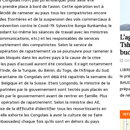
res Congolais n’ont pas pu embarquer pour avoir été
prendre place à bord de l’avion. Cette opération est à
 décidé de ramener au pays tous les compatriotes encore
 des frontières et de la suspension des vols commerciaux à
révention contre le Covid-19. Sylvestre Ilunga Ilunkamba, le
ésidant lui-même les séances de travail avec les ministres
L’a
ommunications, etc.) et les responsables de services
Tsh
apatriement des compatriotes. Selon le service de
’opération de rapatriement va se poursuivre pour ramener à
bud
ais bloqués dans les autres pays à la cause de la crise
Oct
 les pays d’accueil auront été conclues. Il s’agit notamment
LIBRE
nde, de la Turquie, du Bénin, du Togo, de l’Afrique du Sud,
le pr
arantaine de Congolais ont déjà été rapatriés la semaine du
BAUD
a Belgique et de la Suisse. Eteni Longondo, le ministre de la
prépa
rapatriées par le gouvernement sont testés puis placés en
de re
vés par le gouvernement avant de rentrer en famille. Plus
 opération de rapatriement. Selon la ministre des AE,
e de la difficulté d’identifier tous les ressortissants en
INT
i elle exhorte les Congolais à avoir la culture de se faire
ambassades) chaque fois qu’ils sont en dehors du pays.