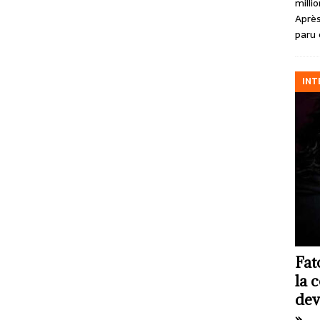
milli
Après
paru 
INT
Fat
la 
dev
»